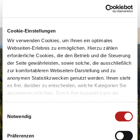
Kontakt
|
Impressum
|
Drucken
powered by Holidu Smart Destination
Cookie-Einstellungen
Wir verwenden Cookies, um Ihnen ein optimales
Urlaubsfreude ins Postfach
Webseiten-Erlebnis zu ermöglichen. Hierzu zählen
erforderliche Cookies, die den Betrieb und die Steuerung
der Seite gewährleisten, sowie solche, die ausschließlich
zur komfortableren Webseiten-Darstellung und zu
anonymen Statistikzwecken genutzt werden. Ihnen steht
es frei, darüber zu entscheiden, welche Kategorien Sie
akzeptieren möchten. Durch Ihre Auswahl kann die
© Sebastian Buff
Geben Sie bitte Ihre E-Mail-Adresse für die Anmeldung an, z.
B. abc@xyz.com.
Funktionalität der Webseite beeinflusst werden. Nähere
Informationen finden Sie in unseren
Ich möchte den Newsletter erhalten und akzeptiere
E
Datenschutzbestimmungen.
die Datenschutzerklärung.
Notwendig
i
n
Sie können den Newsletter jederzeit über den Link in
unserem Newsletter abbestellen.
w
Präferenzen
i