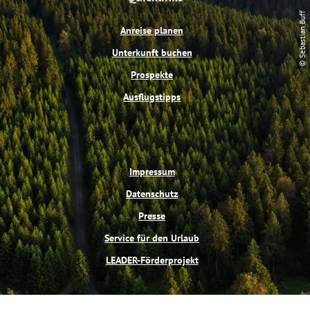
b
e
u
a
o
r
b
g
© Sebastian Buff
o
e
e
r
Anreise planen
k
s
a
t
m
Unterkunft buchen
Prospekte
Ausflugstipps
Impressum
Datenschutz
Presse
Service für den Urlaub
LEADER-Förderprojekt