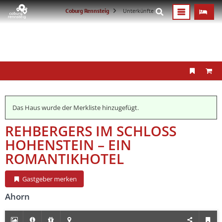
S
Coburg Rennsteig
Unterkünfte
i
e
s
i
n
d
h
i
e
r
:
Das Haus wurde der Merkliste hinzugefügt.
REHBERGERS IM SCHLOSS
HOHENSTEIN – EIN
ROMANTIKHOTEL
Gastgeber merken
Ahorn