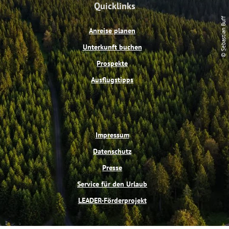
Quicklinks
b
e
u
a
o
r
b
g
© Sebastian Buff
o
e
e
r
Anreise planen
k
s
a
t
m
Unterkunft buchen
Prospekte
Ausflugstipps
Impressum
Datenschutz
Presse
Service für den Urlaub
LEADER-Förderprojekt