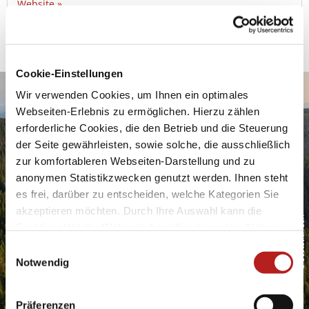
Website »
Kontakt
|
Impressum
|
Drucken
powered by Holidu Smart Destination
Cookie-Einstellungen
Wir verwenden Cookies, um Ihnen ein optimales
Urlaubsfreude ins Postfach
Webseiten-Erlebnis zu ermöglichen. Hierzu zählen
erforderliche Cookies, die den Betrieb und die Steuerung
der Seite gewährleisten, sowie solche, die ausschließlich
zur komfortableren Webseiten-Darstellung und zu
anonymen Statistikzwecken genutzt werden. Ihnen steht
es frei, darüber zu entscheiden, welche Kategorien Sie
akzeptieren möchten. Durch Ihre Auswahl kann die
© Sebastian Buff
Geben Sie bitte Ihre E-Mail-Adresse für die Anmeldung an, z.
Funktionalität der Webseite beeinflusst werden. Nähere
B. abc@xyz.com.
Informationen finden Sie in unseren
E
Ich möchte den Newsletter erhalten und akzeptiere
Datenschutzbestimmungen.
Notwendig
i
die Datenschutzerklärung.
n
Sie können den Newsletter jederzeit über den Link in
unserem Newsletter abbestellen.
w
Präferenzen