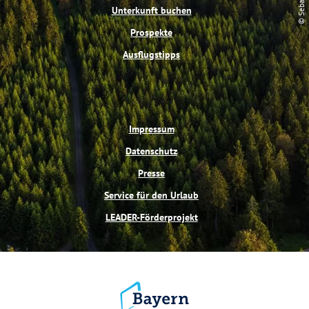
t
m
Unterkunft buchen
Prospekte
Ausflugstipps
Impressum
Datenschutz
Presse
Service für den Urlaub
LEADER-Förderprojekt