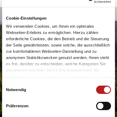
powered by Holidu Smart Destination
Cookie-Einstellungen
Urlaubsfreude ins Postfach
Wir verwenden Cookies, um Ihnen ein optimales
Webseiten-Erlebnis zu ermöglichen. Hierzu zählen
erforderliche Cookies, die den Betrieb und die Steuerung
der Seite gewährleisten, sowie solche, die ausschließlich
zur komfortableren Webseiten-Darstellung und zu
anonymen Statistikzwecken genutzt werden. Ihnen steht
© Sebastian Buff
es frei, darüber zu entscheiden, welche Kategorien Sie
Geben Sie bitte Ihre E-Mail-Adresse für die Anmeldung an, z.
B. abc@xyz.com.
akzeptieren möchten. Durch Ihre Auswahl kann die
Ich möchte den Newsletter erhalten und akzeptiere
Funktionalität der Webseite beeinflusst werden. Nähere
die Datenschutzerklärung.
Informationen finden Sie in unseren
E
Sie können den Newsletter jederzeit über den Link in
Datenschutzbestimmungen.
Notwendig
i
unserem Newsletter abbestellen.
n
Jetzt Anmelden
w
Präferenzen
i
l