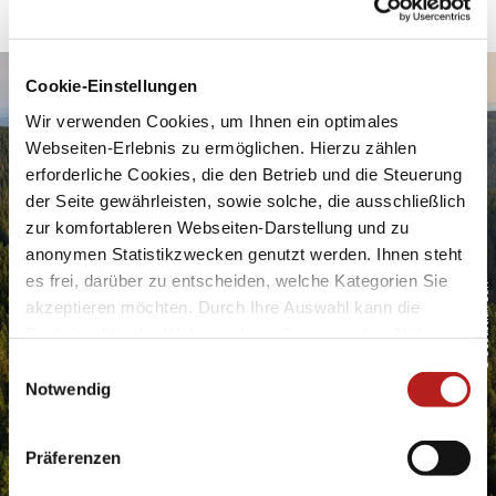
Kontakt
|
Impressum
|
Drucken
powered by Holidu Smart Destination
Cookie-Einstellungen
Urlaubsfreude ins Postfach
Wir verwenden Cookies, um Ihnen ein optimales
Webseiten-Erlebnis zu ermöglichen. Hierzu zählen
erforderliche Cookies, die den Betrieb und die Steuerung
der Seite gewährleisten, sowie solche, die ausschließlich
zur komfortableren Webseiten-Darstellung und zu
anonymen Statistikzwecken genutzt werden. Ihnen steht
es frei, darüber zu entscheiden, welche Kategorien Sie
© Sebastian Buff
Geben Sie bitte Ihre E-Mail-Adresse für die Anmeldung an, z.
akzeptieren möchten. Durch Ihre Auswahl kann die
B. abc@xyz.com.
Funktionalität der Webseite beeinflusst werden. Nähere
Ich möchte den Newsletter erhalten und akzeptiere
Informationen finden Sie in unseren
die Datenschutzerklärung.
E
Datenschutzbestimmungen.
Notwendig
i
Sie können den Newsletter jederzeit über den Link in
unserem Newsletter abbestellen.
n
w
Jetzt Anmelden
Präferenzen
i