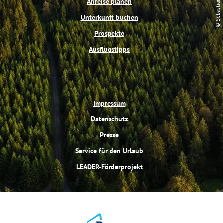
© Sebastian Buff
Anreise planen
k
s
a
t
m
Unterkunft buchen
Prospekte
Ausflugstipps
Impressum
Datenschutz
Presse
Service für den Urlaub
LEADER-Förderprojekt