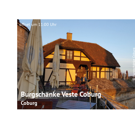
öffnet um 11:00 Uhr
© Burgschänke Co
Burgschänke Veste Coburg
Coburg