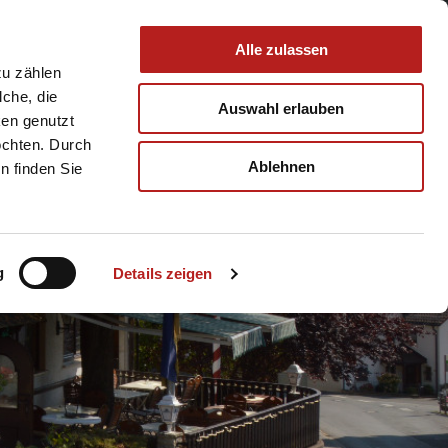
 & Service
Buchen
Alle zulassen
zu zählen
lche, die
Auswahl erlauben
ken genutzt
öchten. Durch
Ablehnen
n finden Sie
© Gasthof Fink
g
Details zeigen