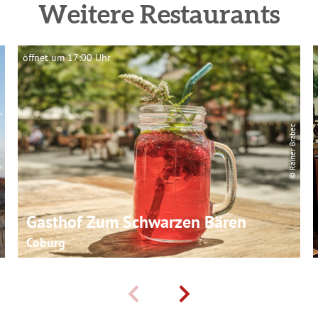
Weitere Restaurants
öffnet um 17:00 Uhr
burg
© Rainer Brabec
Gasthof Zum Schwarzen Bären
Coburg