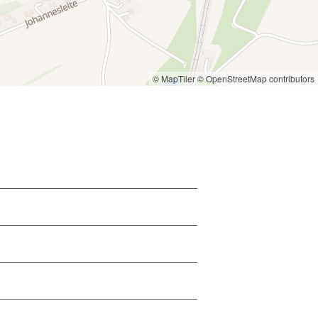
© MapTiler
© OpenStreetMap contributors