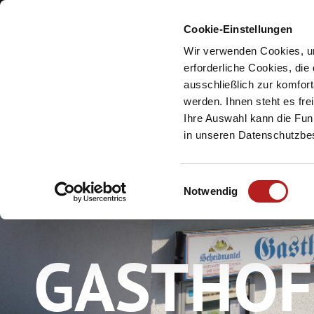
Cookie-Einstellungen
Meine Urlaubsreg
Wir verwenden Cookies, um
erforderliche Cookies, die
ausschließlich zur komfor
werden. Ihnen steht es fr
Ihre Auswahl kann die Funk
in unseren Datenschutzb
E
Notwendig
i
n
w
GASTHOF
i
l
l
i