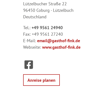
Lützelbucher Straße 22
96450 Coburg - Lützelbuch
Deutschland
Tel.:
+49 9561 24940
Fax:
+49 9561 27240
E-Mail:
email@gasthof-fink.de
Webseite:
www.gasthof-fink.de
F
a
c
e
Anreise planen
b
o
o
k