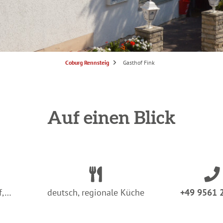
S
Coburg Rennsteig
Gasthof Fink
i
e
s
i
n
d
h
i
Auf einen Blick
e
r
:
f,…
deutsch, regionale Küche
+49 9561 