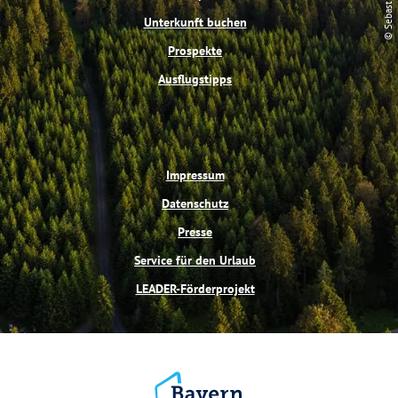
© Sebastian Buff
k
s
a
t
m
Unterkunft buchen
Prospekte
Ausflugstipps
Impressum
Datenschutz
Presse
Service für den Urlaub
LEADER-Förderprojekt