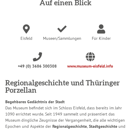
n
Auf einen Blick
d
h
i
e
r
:
Eisfeld
Museen/Sammlungen
Für Kinder
+49 (0) 3686 300308
www.museum-eisfeld.info
Regionalgeschichte und Thüringer
Porzellan
Begehbares Gedächtnis der Stadt
Das Museum befindet sich im Schloss Eisfeld, dass bereits im Jahr
1090 errichtet wurde. Seit 1949 sammelt und präsentiert das
Museum dingliche Zeugnisse der Vergangenheit, die alle wichtigen
Epochen und Aspekte der
Regionalgeschichte
,
Stadtgeschichte
und