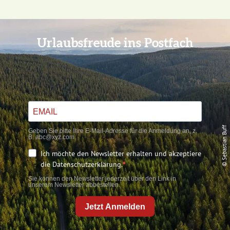
Urlaubsfreude ins Postfach
© Sebastian Buff
Geben Sie bitte Ihre E-Mail-Adresse für die Anmeldung an, z.
B. abc@xyz.com.
Ich möchte den Newsletter erhalten und akzeptiere
die Datenschutzerklärung.
Sie können den Newsletter jederzeit über den Link in
unserem Newsletter abbestellen.
Jetzt Anmelden