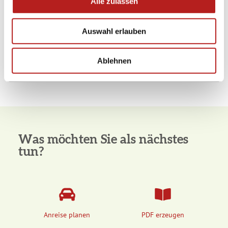
Alle zulassen
s
w
Preisinformationen
Auswahl erlauben
a
h
Ruhetage
l
Ablehnen
Weitere Infos
Was möchten Sie als nächstes
tun?
Anreise planen
PDF erzeugen