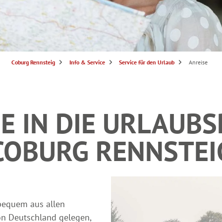
S
Coburg Rennsteig
Info & Service
Service für den Urlaub
Anreise
i
e
s
i
n
d
h
E IN DIE URLAUB
i
e
r
:
COBURG RENNSTEI
 bequem aus allen
on Deutschland gelegen,