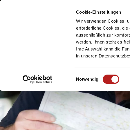
Cookie-Einstellungen
Meine Urlaubsreg
Wir verwenden Cookies, um
erforderliche Cookies, die
ausschließlich zur komfor
werden. Ihnen steht es fr
Ihre Auswahl kann die Funk
in unseren Datenschutzb
E
Notwendig
i
n
w
i
l
l
i