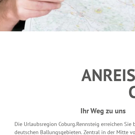
g
u
n
g
s
a
u
s
w
a
ANREIS
h
l
Ihr Weg zu uns
Die Urlaubsregion Coburg.Rennsteig erreichen Sie
deutschen Ballungsgebieten. Zentral in der Mitte v