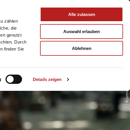
 & Service
Buchen
Alle zulassen
zu zählen
lche, die
Auswahl erlauben
ken genutzt
öchten. Durch
Ablehnen
n finden Sie
© contrastwerkstatt-stock-adobe
ANREISE
g
Details zeigen