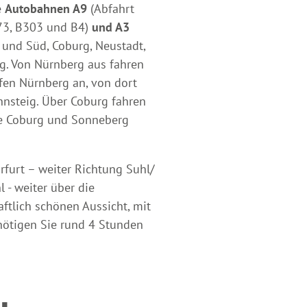
e
Autobahnen A9
(Abfahrt
173, B303 und B4)
und A3
 und Süd, Coburg, Neustadt,
rg. Von Nürnberg aus fahren
afen Nürnberg an, von dort
nsteig. Über Coburg fahren
se Coburg und Sonneberg
Erfurt – weiter Richtung Suhl/
 - weiter über die
ftlich schönen Aussicht, mit
nötigen Sie rund 4 Stunden