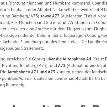
n, aus Richtung München und Nürnberg kommend, über di
chtung Limbach oder Abfahrt Naila-Selbitz – weiter auf B
ichtung Bamberg/ A73)
sowie A73
(Ausfahrten Eisfeld Nord
emau). Aus München sind Sie in rund 2,5 Stunden in Cobu
bietet sich auch eine Anreise mit dem Flugzeug zum Flugh
Mietwagen oder der Bahn in der Urlaubsregion Coburg.Ren
Rodach oder Sonneberg und des Rennsteigs. Die Landkrei
ausgebautes Straßennetz.
nd erreichen Sie Coburg
über die Autobahnen A4
(Kreuz 
er Richtung Bamberg/ A73) und
A71
(Autobahndreieck Suhl
 Die
Autobahnen A71 und A73
können, neben der landscha
ge punkten. Von der deutschen Landeshauptstadt Berlin be
urg.Rennsteig.