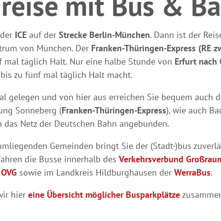
reise mit Bus & B
 der
ICE
auf der
Strecke Berlin-München
. Dann ist der Rei
ntrum von München. Der
Franken-Thüringen-Express (RE z
f mal täglich Halt. Nur eine halbe Stunde von
Erfurt nach
bis zu fünf mal täglich Halt macht.
ral gelegen und von hier aus erreichen Sie bequem auch d
tung Sonneberg (
Franken-Thüringen-Express
), wie auch Ba
 an das Netz der Deutschen Bahn angebunden.
umliegenden Gemeinden bringt Sie der (Stadt-)bus zuverlä
fahren die Busse innerhalb des
Verkehrsverbund Großrau
r
OVG
sowie im Landkreis Hildburghausen der
WerraBus
.
ir hier
eine Übersicht möglicher Busparkplätze
zusammeng