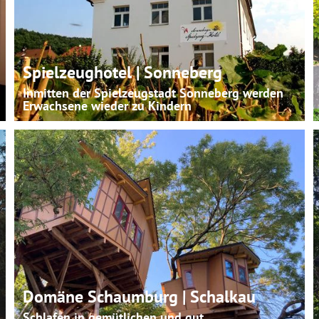
Spielzeughotel | Sonneberg
Inmitten der Spielzeugstadt Sonneberg werden
Erwachsene wieder zu Kindern
Domäne Schaumburg | Schalkau
Schlafen in gemütlichen und gut