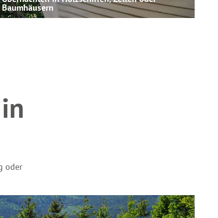
Baumhäusern
in
g oder