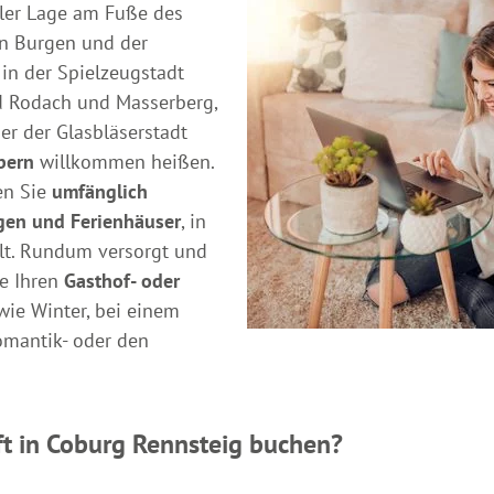
ller Lage am Fuße des
en Burgen und der
 in der Spielzeugstadt
d Rodach und Masserberg,
er der Glasbläserstadt
bern
willkommen heißen.
en Sie
umfänglich
gen und Ferienhäuser
, in
hlt. Rundum versorgt und
ie Ihren
Gasthof- oder
ie Winter, bei einem
Romantik- oder den
t in Coburg Rennsteig buchen?