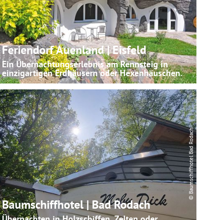
Feriendorf Auenland | Eisfeld
Ein Übernachtungserlebnis am Rennsteig in
einzigartigen Erdhäusern oder Hexenhäuschen.
© Baumschiffhotel Bad Rodach
Baumschiffhotel | Bad Rodach
Übernachten in Holzschiffen, Zelten oder