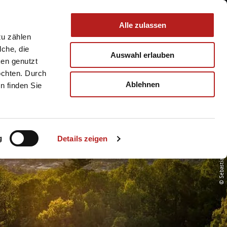
 & Service
Buchen
Alle zulassen
zu zählen
lche, die
Auswahl erlauben
ken genutzt
öchten. Durch
Ablehnen
n finden Sie
FT
g
Details zeigen
© Sebastian Buff