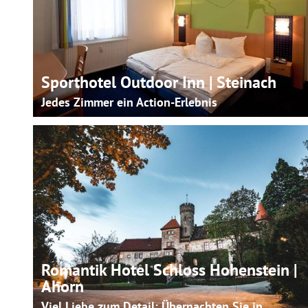
Sporthotel Outdoor Inn | Steinach
Jedes Zimmer ein Action-Erlebnis
Romantik Hotel Schloss Hohenstein |
Ahorn
Viel Liebe zum Detail: Übernachten Sie in