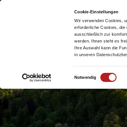
Cookie-Einstellungen
Meine Urlaubsreg
Wir verwenden Cookies, um
erforderliche Cookies, die
ausschließlich zur komfor
werden. Ihnen steht es fr
Ihre Auswahl kann die Funk
in unseren Datenschutzb
U
E
Notwendig
i
n
w
i
l
l
i