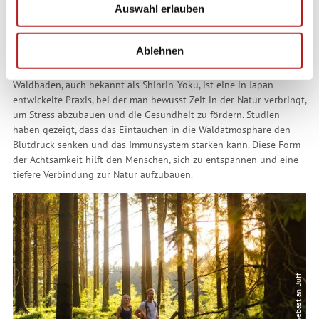
Auswahl erlauben
a
h
Waldbaden in Coburg Rennsteig
l
Ablehnen
Waldbaden, auch bekannt als Shinrin-Yoku, ist eine in Japan
entwickelte Praxis, bei der man bewusst Zeit in der Natur verbringt,
um Stress abzubauen und die Gesundheit zu fördern. Studien
haben gezeigt, dass das Eintauchen in die Waldatmosphäre den
Blutdruck senken und das Immunsystem stärken kann. Diese Form
der Achtsamkeit hilft den Menschen, sich zu entspannen und eine
tiefere Verbindung zur Natur aufzubauen.
© Sebastian Buff