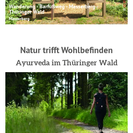
CC-BY-SA
Wanderung - Barfußweg - Masserberg -
©
Thüringer Wald
Masserberg
Natur trifft Wohlbefinden
Ayurveda im Thüringer Wald