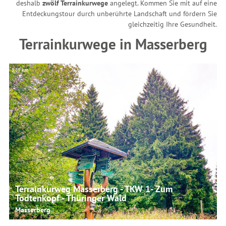
deshalb
zwölf Terrainkurwege
angelegt. Kommen Sie mit auf eine
Entdeckungstour durch unberührte Landschaft und fördern Sie
gleichzeitig Ihre Gesundheit.
Terrainkurwege in Masserberg
3,89 km
4,
© Manuela Grimm, Thüringer Wald
Terrainkurweg Masserberg - TKW 1- Zum
Todtenkopf - Thüringer Wald
Masserberg