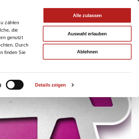
 & Service
Buchen
Alle zulassen
zu zählen
lche, die
Auswahl erlauben
ken genutzt
öchten. Durch
Ablehnen
n finden Sie
© Why Not?! Events und Kommunikation UG
g
Details zeigen