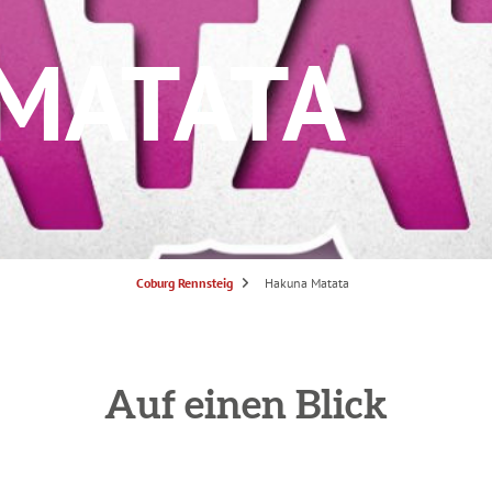
MATATA
S
Coburg Rennsteig
Hakuna Matata
i
e
s
i
n
d
h
i
Auf einen Blick
e
r
: