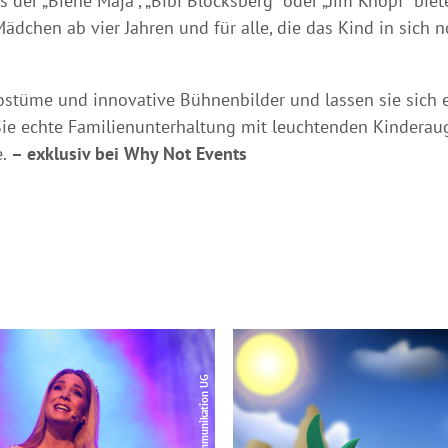
s der „Biene Maja“, „Bibi Blocksberg“ oder „Jim Knopf“ bie
ädchen ab vier Jahren und für alle, die das Kind in sich
stüme und innovative Bühnenbilder und lassen sie sich e
ie echte Familienunterhaltung mit leuchtenden Kinderaug
e.
– exklusiv bei Why Not Events