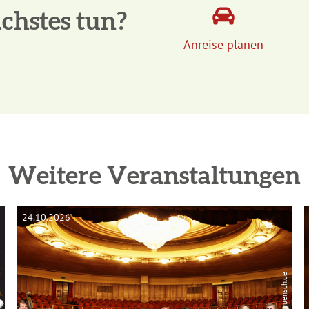
chstes tun?
Anreise planen
Weitere Veranstaltungen
24.10.2026
© www.va-wuensch.de
uss