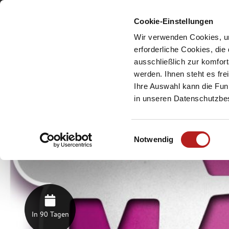
Cookie-Einstellungen
Meine Urlaubsreg
Wir verwenden Cookies, um
erforderliche Cookies, die
ausschließlich zur komfor
werden. Ihnen steht es fr
Ihre Auswahl kann die Funk
in unseren Datenschutzb
E
Notwendig
i
n
w
i
l
l
In 90 Tagen
i