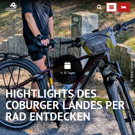
© Peter Leipold
In 30 Tagen
HIGHTLIGHTS DES
COBURGER LANDES PER
RAD ENTDECKEN