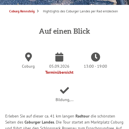
S
Coburg Rennsteig
Hightlights des Coburger Landes per Rad entdecken
i
e
s
i
n
Auf einen Blick
d
h
i
e
r
:
Coburg
05.09.2026
13:00 - 19:00
Terminübersicht
Bildung,…
Erleben Sie auf dieser ca. 41 km langen
Radtour
die schönsten
Seiten des
Coburger Landes
. Die Tour startet am Marktplatz Coburg
und führt über den Schlosspark Rosenau zum Froschgrundsee. Auf