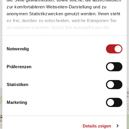
Veranstalter
zur komfortableren Webseiten-Darstellung und zu
anonymen Statistikzwecken genutzt werden. Ihnen steht
Heimatbotschafter Coburger Land
es frei, darüber zu entscheiden, welche Kategorien Sie
Lauterer Straße 60
96450 Coburg
akzeptieren möchten. Durch Ihre Auswahl kann die
Funktionalität der Webseite beeinflusst werden. Nähere
Tel.:
09561 / 675-9130
Informationen finden Sie in unseren
E-Mail:
info@heimatbotschafter.de
E
Datenschutzbestimmungen.
Notwendig
Webseite:
www.heimatbotschafter.de
i
n
Anreise planen
w
Präferenzen
i
l
l
Statistiken
i
g
Marketing
u
n
g
Details zeigen
s