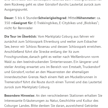
dem Rückweg geht es über Görsdorf durchs Lautertal zurück zum
Ausgangspunkt.
Dauer:
5 bis 6 Stunden
Schwierigkeitsgrad:
Mittel
Höhenmeter:
ca.
350 m
Geeignet für:
E-Trekkingbikes, E-Citybikes und „Biobikes“;
nicht für Rennräder
Die Tour im Überblick:
Vom Marktplatz Coburg aus fahren wir
zunächst zum Schlosspark Ehrenburg und weiter zum Esbacher
See, bevor wir Schloss Rosenau und dessen Schlosspark erreichen.
Anschließend führt die Strecke entlang der Itz zum
Froschgrundsee, danach geht es weiter nach Weißenbrunn vorm
Wald zu den beeindruckenden Sinterterrassen. Ein längerer und
steiler Anstieg erwartet uns im Bereich von Emstadt, Truckendorf
und Görsdorf, vorbei an den Mauerresten der ehemaligen
innerdeutschen Grenze. Nach einem Halt am Muckelbrunnen in
Tremersdorf führt die Route durch einen Tunnel und das Lautertal
zurück zum Marktplatz Coburg.
Besondere Hinweise:
An den verschiedenen Stationen erhalten Sie
interessante Erläuterungen zu Natur, Geschichte und Kultur des
Coburger Landes. Bitte denken Sie daran, ausreichend Getränke