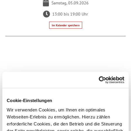
Samstag, 05.09.2026
13:00 bis 19:00 Uhr
Im Kalender speichern
Auf der Karte
Marktplatz Coburg
Markt
Cookie-Einstellungen
96450 Coburg
Wir verwenden Cookies, um Ihnen ein optimales
Webseite:
veranstaltungen.coburg-
Webseiten-Erlebnis zu ermöglichen. Hierzu zählen
rennsteig.de/details/veranstaltung/hightlights-des-
coburger-landes-per-rad-entdecken.html
erforderliche Cookies, die den Betrieb und die Steuerung
der Seite gewährleisten, sowie solche, die ausschließlich