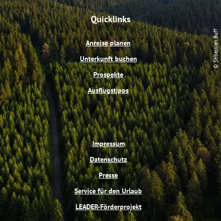
c
n
u
s
e
t
t
t
Quicklinks
b
e
u
a
o
r
b
g
© Sebastian Buff
o
e
e
r
Anreise planen
k
s
a
t
m
Unterkunft buchen
Prospekte
Ausflugstipps
Impressum
Datenschutz
Presse
Service für den Urlaub
LEADER-Förderprojekt