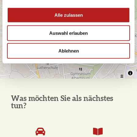
a
u
Alle zulassen
s
w
Auswahl erlauben
a
h
l
Ablehnen
Was möchten Sie als nächstes
tun?