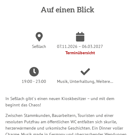
i
n
Auf einen Blick
d
h
i
e
r
:
Seßlach
07.11.2026 – 06.03.2027
Terminübersicht
19:00 - 23:00
Musik, Unterhaltung, Weitere…
In Seßlach gibt´s einen neuen Kioskbesitzer – und mit dem
beginnt das Chaos!
Zwischen Stammkunden, Bauarbeitern, Touristen und einer
resoluten Putzfrau am öffentlichen WC entfalten sich skurile,
herzerwärmende und urkomische Geschichten. Ein Dinner voller
Charme, Musik made in Germany und überraschender Wendungen