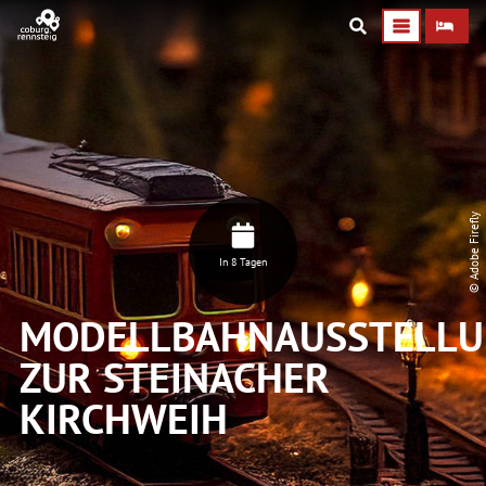
© Adobe Firefly
In 8 Tagen
MODELLBAHNAUSSTELL
ZUR STEINACHER
KIRCHWEIH