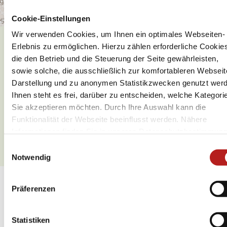
Cookie-Einstellungen
Wir verwenden Cookies, um Ihnen ein optimales Webseiten-
Erlebnis zu ermöglichen. Hierzu zählen erforderliche Cookie
Was möchten Sie als nächstes
die den Betrieb und die Steuerung der Seite gewährleisten,
tun?
sowie solche, die ausschließlich zur komfortableren Webseit
Darstellung und zu anonymen Statistikzwecken genutzt wer
Ihnen steht es frei, darüber zu entscheiden, welche Kategori
Sie akzeptieren möchten. Durch Ihre Auswahl kann die
Funktionalität der Webseite beeinflusst werden. Nähere
Informationen finden Sie in unseren Datenschutzbestimmung
Anreise planen
PDF erzeugen
E
Notwendig
i
n
w
Weitere Veranstaltungen
Präferenzen
i
l
06.08.2026
06
l
Statistiken