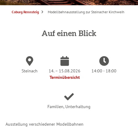
S
Coburg Rennsteig
Modellbahnausstellung zur Steinacher Kirchweih
i
e
s
i
n
Auf einen Blick
d
h
i
e
r
:
Steinach
14. – 15.08.2026
14:00 - 18:00
Terminübersicht
Familien, Unterhaltung
Ausstellung verschiedener Modellbahnen