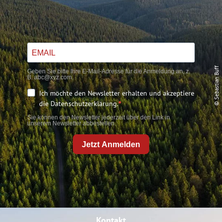
© Sebastian Buff
Geben Sie bitte Ihre E-Mail-Adresse für die Anmeldung an, z.
B. abc@xyz.com.
Ich möchte den Newsletter erhalten und akzeptiere
die Datenschutzerklärung.
Sie können den Newsletter jederzeit über den Link in
unserem Newsletter abbestellen.
Jetzt Anmelden
Kontakt