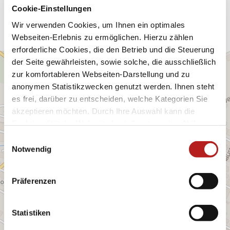
Anreise planen
Cookie-Einstellungen
Wir verwenden Cookies, um Ihnen ein optimales
Webseiten-Erlebnis zu ermöglichen. Hierzu zählen
erforderliche Cookies, die den Betrieb und die Steuerung
der Seite gewährleisten, sowie solche, die ausschließlich
zur komfortableren Webseiten-Darstellung und zu
anonymen Statistikzwecken genutzt werden. Ihnen steht
es frei, darüber zu entscheiden, welche Kategorien Sie
akzeptieren möchten. Durch Ihre Auswahl kann die
Funktionalität der Webseite beeinflusst werden. Nähere
Informationen finden Sie in unseren
E
Datenschutzbestimmungen.
Notwendig
i
n
w
Präferenzen
i
l
l
Statistiken
i