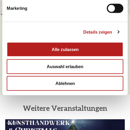
g
Marketing
u
n
g
Details zeigen
s
Was möchten Sie als nächstes
a
tun?
u
Alle zulassen
s
w
Auswahl erlauben
a
h
Anreise planen
PDF erzeugen
l
Ablehnen
Weitere Veranstaltungen
12.11.2026
05