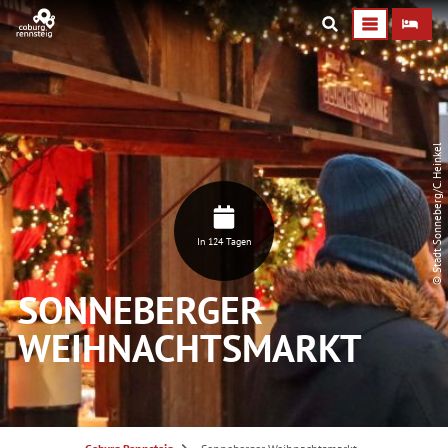
© Stadt Sonneberg/C. Heinkel
In 124 Tagen
SONNEBERGER
WEIHNACHTSMARKT