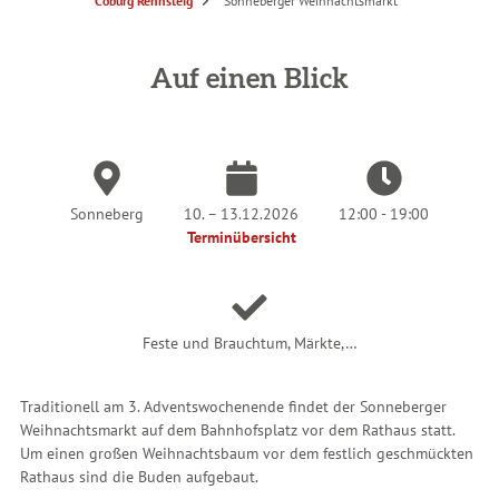
S
Coburg Rennsteig
Sonneberger Weihnachtsmarkt
i
e
s
i
n
Auf einen Blick
d
h
i
e
r
:
Sonneberg
10. – 13.12.2026
12:00 - 19:00
Terminübersicht
Feste und Brauchtum, Märkte,…
Traditionell am 3. Adventswochenende findet der Sonneberger
Weihnachtsmarkt auf dem Bahnhofsplatz vor dem Rathaus statt.
Um einen großen Weihnachtsbaum vor dem festlich geschmückten
Rathaus sind die Buden aufgebaut.