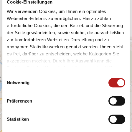
Cookie-Einstellungen
Anreise planen
Wir verwenden Cookies, um Ihnen ein optimales
Webseiten-Erlebnis zu ermöglichen. Hierzu zählen
erforderliche Cookies, die den Betrieb und die Steuerung
der Seite gewährleisten, sowie solche, die ausschließlich
zur komfortableren Webseiten-Darstellung und zu
anonymen Statistikzwecken genutzt werden. Ihnen steht
es frei, darüber zu entscheiden, welche Kategorien Sie
akzeptieren möchten. Durch Ihre Auswahl kann die
Funktionalität der Webseite beeinflusst werden. Nähere
Informationen finden Sie in unseren
E
Datenschutzbestimmungen.
Notwendig
i
n
w
Präferenzen
i
l
l
Statistiken
i