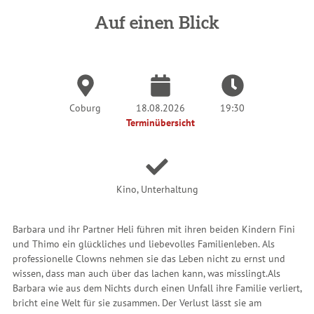
i
n
Auf einen Blick
d
h
i
e
r
:
Coburg
18.08.2026
19:30
Terminübersicht
Kino, Unterhaltung
Barbara und ihr Partner Heli führen mit ihren beiden Kindern Fini
und Thimo ein glückliches und liebevolles Familienleben. Als
professionelle Clowns nehmen sie das Leben nicht zu ernst und
wissen, dass man auch über das lachen kann, was misslingt.
Als
Barbara wie aus dem Nichts durch einen Unfall ihre Familie verliert,
bricht eine Welt für sie zusammen. Der Verlust lässt sie am