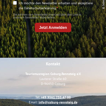
Ich möchte den Newsletter erhalten und akzeptiere
die Datenschutzerklärung.
Sie können den Newsletter jederzeit über den Link in
unserem Newsletter abbestellen.
Jetzt Anmelden
Kontakt
Tourismusregion Coburg.Rennsteig e.V.
Lauterer Straße 60
D-96450 Coburg
Tel:
+49 9561 733 47 00
Email:
info@coburg-rennsteig.de