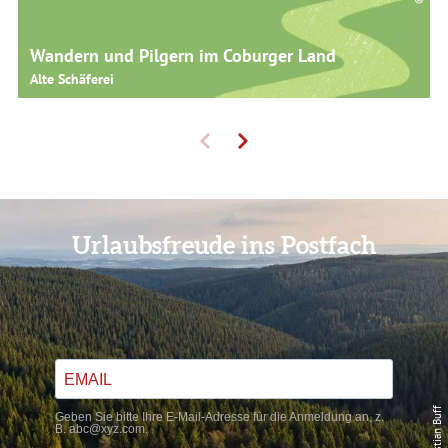
Wandern und Pilgern im Coburger Land
Alte Schäferei
Urlaubsfreude ins Postfach
© Sebastian Buff
Geben Sie bitte Ihre E-Mail-Adresse für die Anmeldung an, z.
B. abc@xyz.com.