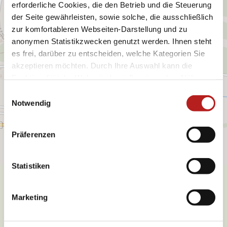
erforderliche Cookies, die den Betrieb und die Steuerung
der Seite gewährleisten, sowie solche, die ausschließlich
zur komfortableren Webseiten-Darstellung und zu
anonymen Statistikzwecken genutzt werden. Ihnen steht
es frei, darüber zu entscheiden, welche Kategorien Sie
akzeptieren möchten. Durch Ihre Auswahl kann die
Funktionalität der Webseite beeinflusst werden. Nähere
Informationen finden Sie in unseren
E
Datenschutzbestimmungen.
Notwendig
i
n
w
Präferenzen
i
l
l
Statistiken
i
g
Was möchten Sie als nächstes
Marketing
u
tun?
n
g