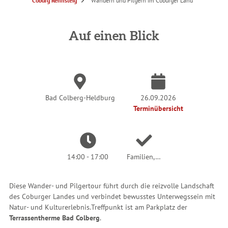
S
Coburg Rennsteig
Wandern und Pilgern im Coburger Land
i
e
s
i
n
Auf einen Blick
d
h
i
e
r
:
Bad Colberg-Heldburg
26.09.2026
Terminübersicht
14:00 - 17:00
Familien,…
Diese Wander- und Pilgertour führt durch die reizvolle Landschaft
des Coburger Landes und verbindet bewusstes Unterwegssein mit
Natur- und Kulturerlebnis.
Treffpunkt ist am Parkplatz der
Terrassentherme Bad Colberg
.