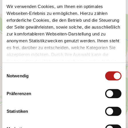
Wir verwenden Cookies, um Ihnen ein optimales
Webseiten-Erlebnis zu ermöglichen. Hierzu zählen
erforderliche Cookies, die den Betrieb und die Steuerung
der Seite gewährleisten, sowie solche, die ausschließlich
zur komfortableren Webseiten-Darstellung und zu
anonymen Statistikzwecken genutzt werden. Ihnen steht
es frei, darüber zu entscheiden, welche Kategorien Sie
akzeptieren möchten. Durch Ihre Auswahl kann die
Funktionalität der Webseite beeinflusst werden. Nähere
Informationen finden Sie in unseren
E
Datenschutzbestimmungen.
Notwendig
i
n
w
Präferenzen
i
l
l
Statistiken
i
g