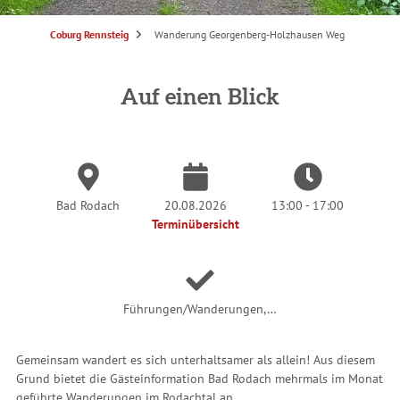
S
Coburg Rennsteig
Wanderung Georgenberg-Holzhausen Weg
i
e
s
i
n
Auf einen Blick
d
h
i
e
r
:
Bad Rodach
20.08.2026
13:00 - 17:00
Terminübersicht
Führungen/Wanderungen,…
Gemeinsam wandert es sich unterhaltsamer als allein! Aus diesem
Grund bietet die Gästeinformation Bad Rodach mehrmals im Monat
geführte Wanderungen im Rodachtal an.