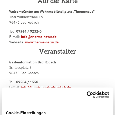
Auf der Karte
WelcomeCenter am Wohnmobilstellplatz „Thermenaue“
Thermalbadstraße 18
96476 Bad Rodach
Tel.:
09564 / 9232-0
E-Mail:
info@therme-natur.de
Webseite:
www.therme-natur.de
Veranstalter
Gästeinformation Bad Rodach
Schlossplatz 5
96476 Bad Rodach
Tel.:
09564 / 1550
E-Mail:
info@tourismus-bad-rodach.de
Webseite:
www.tourismus-bad-rodach.de
Anreise planen
Cookie-Einstellungen