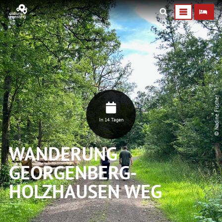
© Nadine Fischer
In 14 Tagen
WANDERUNG
GEORGENBERG-
HOLZHAUSEN WEG