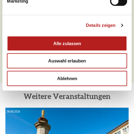
Marketing
u
n
g
Was möchten Sie als nächstes
Details zeigen
s
tun?
a
u
Alle zulassen
s
w
Auswahl erlauben
a
Anreise planen
PDF erzeugen
h
l
Ablehnen
Weitere Veranstaltungen
06.08.2026
06