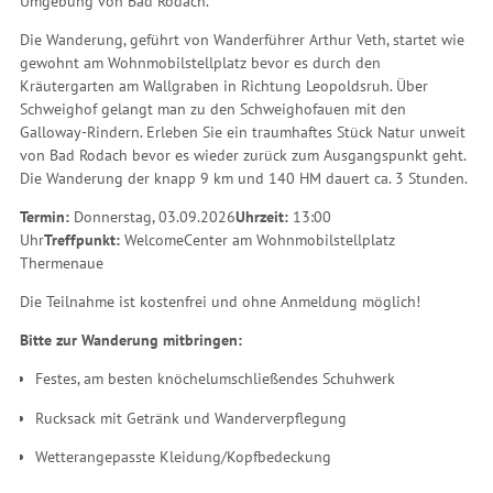
Umgebung von Bad Rodach.
Die Wanderung, geführt von Wanderführer Arthur Veth, startet wie
gewohnt am Wohnmobilstellplatz bevor es durch den
Kräutergarten am Wallgraben in Richtung Leopoldsruh. Über
Schweighof gelangt man zu den Schweighofauen mit den
Galloway-Rindern. Erleben Sie ein traumhaftes Stück Natur unweit
von Bad Rodach bevor es wieder zurück zum Ausgangspunkt geht.
Die Wanderung der knapp 9 km und 140 HM dauert ca. 3 Stunden.
Termin:
Donnerstag, 03.09.2026
Uhrzeit:
13:00
Uhr
Treffpunkt:
WelcomeCenter am Wohnmobilstellplatz
Thermenaue
Die Teilnahme ist kostenfrei und ohne Anmeldung möglich!
Bitte zur Wanderung mitbringen:
Festes, am besten knöchelumschließendes Schuhwerk
Rucksack mit Getränk und Wanderverpflegung
Wetterangepasste Kleidung/Kopfbedeckung