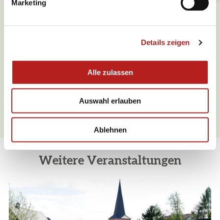
Marketing
u
n
g
Was möchten Sie als nächstes
Details zeigen
s
tun?
a
u
Alle zulassen
s
w
Auswahl erlauben
a
Anreise planen
PDF erzeugen
h
l
Ablehnen
Weitere Veranstaltungen
06.08.2026
08