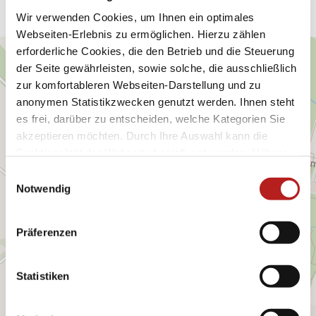
Wir verwenden Cookies, um Ihnen ein optimales
Webseiten-Erlebnis zu ermöglichen. Hierzu zählen
erforderliche Cookies, die den Betrieb und die Steuerung
der Seite gewährleisten, sowie solche, die ausschließlich
zur komfortableren Webseiten-Darstellung und zu
anonymen Statistikzwecken genutzt werden. Ihnen steht
es frei, darüber zu entscheiden, welche Kategorien Sie
akzeptieren möchten. Durch Ihre Auswahl kann die
Funktionalität der Webseite beeinflusst werden. Nähere
Informationen finden Sie in unseren
E
Datenschutzbestimmungen.
Notwendig
i
n
w
Präferenzen
i
l
l
Statistiken
i
g