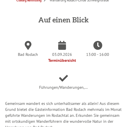
S
Coburg Rennsteig
Wanderung Rodach-Linde Schweighofaue
i
e
s
i
n
Auf einen Blick
d
h
i
e
r
:
Bad Rodach
03.09.2026
13:00 - 16:00
Terminübersicht
Führungen/Wanderungen,…
Gemeinsam wandert es sich unterhaltsamer als allein! Aus diesem
Grund bietet die Gästeinformation Bad Rodach mehrmals im Monat
geführte Wanderungen im Rodachtal an. Erkunden Sie gemeinsam
mit ortskundigen Wanderführern die wundervolle Natur in der