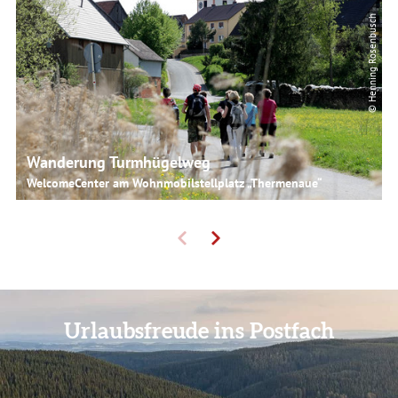
© Henning Rosenbusch
Wanderung Turmhügelweg
WelcomeCenter am Wohnmobilstellplatz „Thermenaue“
Urlaubsfreude ins Postfach