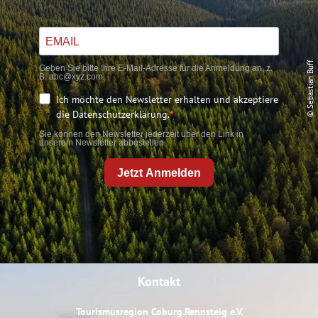
© Sebastian Buff
Geben Sie bitte Ihre E-Mail-Adresse für die Anmeldung an, z.
B. abc@xyz.com.
Ich möchte den Newsletter erhalten und akzeptiere
die Datenschutzerklärung.
Sie können den Newsletter jederzeit über den Link in
unserem Newsletter abbestellen.
Jetzt Anmelden
Kontakt
Tourismusregion Coburg.Rennsteig e.V.