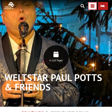
© Mathias Herrmann
In 118 Tagen
WELTSTAR PAUL POTTS
& FRIENDS