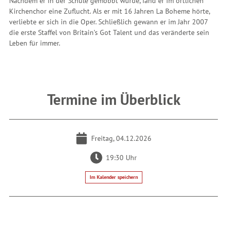
Nachdem er in der Schule gemobbt wurde, fand er im örtlichen
Kirchenchor eine Zuflucht. Als er mit 16 Jahren La Boheme hörte,
verliebte er sich in die Oper. Schließlich gewann er im Jahr 2007
die erste Staffel von Britain’s Got Talent und das veränderte sein
Leben für immer.
Termine im Überblick
Freitag, 04.12.2026
19:30 Uhr
Im Kalender speichern