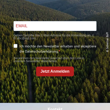
© Sebastian Buff
Geben Sie bitte Ihre E-Mail-Adresse für die Anmeldung an, z.
B. abc@xyz.com.
Ich möchte den Newsletter erhalten und akzeptiere
die Datenschutzerklärung.
Sie können den Newsletter jederzeit über den Link in
unserem Newsletter abbestellen.
Jetzt Anmelden
Kontakt