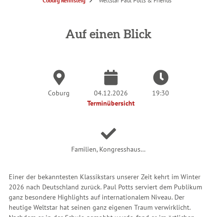
S
Coburg Rennsteig
Weltstar Paul Potts & Friends
i
e
s
i
n
Auf einen Blick
d
h
i
e
r
:
Coburg
04.12.2026
19:30
Terminübersicht
Familien, Kongresshaus…
Einer der bekanntesten Klassikstars unserer Zeit kehrt im Winter
2026 nach Deutschland zurück. Paul Potts serviert dem Publikum
ganz besondere Highlights auf internationalem Niveau. Der
heutige Weltstar hat seinen ganz eigenen Traum verwirklicht.