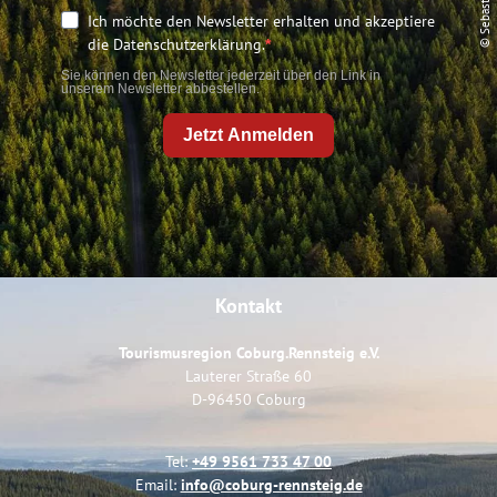
© Sebastian Buff
Ich möchte den Newsletter erhalten und akzeptiere
die Datenschutzerklärung.
Sie können den Newsletter jederzeit über den Link in
unserem Newsletter abbestellen.
Jetzt Anmelden
Kontakt
Tourismusregion Coburg.Rennsteig e.V.
Lauterer Straße 60
D-96450 Coburg
Tel:
+49 9561 733 47 00
Email:
info@coburg-rennsteig.de