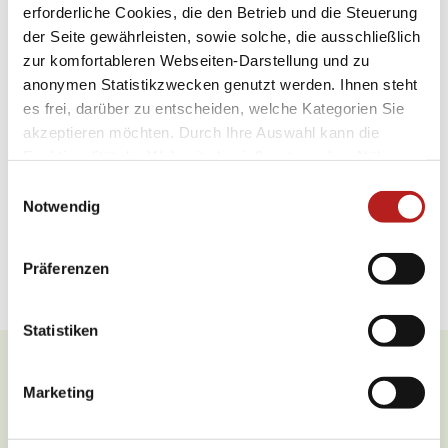
erforderliche Cookies, die den Betrieb und die Steuerung
Öffnungszeiten
der Seite gewährleisten, sowie solche, die ausschließlich
zur komfortableren Webseiten-Darstellung und zu
Küchenangebote
anonymen Statistikzwecken genutzt werden. Ihnen steht
es frei, darüber zu entscheiden, welche Kategorien Sie
Zahlungsmöglichkeiten
akzeptieren möchten. Durch Ihre Auswahl kann die
Funktionalität der Webseite beeinflusst werden. Nähere
Spezialitäten
Informationen finden Sie in unseren
E
Datenschutzbestimmungen.
Notwendig
Anreise
i
n
Weitere Infos
w
Präferenzen
i
l
l
Statistiken
i
g
Was möchten Sie als nächstes
Marketing
u
tun?
n