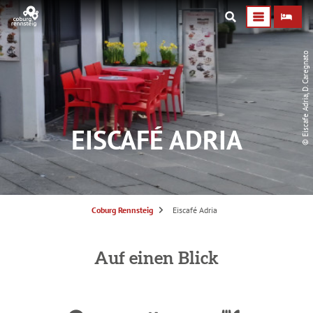
© Eiscafe Adria, D. Caregnato
EISCAFÉ ADRIA
S
Coburg Rennsteig
Eiscafé Adria
i
e
s
i
n
Auf einen Blick
d
h
i
e
r
: