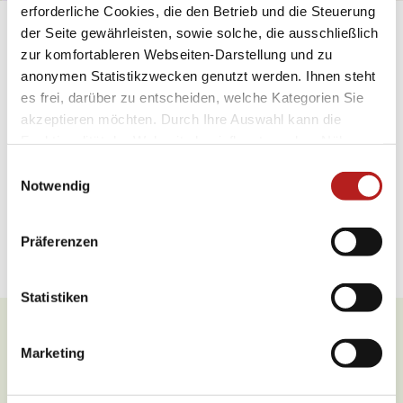
erforderliche Cookies, die den Betrieb und die Steuerung
der Seite gewährleisten, sowie solche, die ausschließlich
Allgemeine Informationen
zur komfortableren Webseiten-Darstellung und zu
anonymen Statistikzwecken genutzt werden. Ihnen steht
es frei, darüber zu entscheiden, welche Kategorien Sie
Öffnungszeiten
akzeptieren möchten. Durch Ihre Auswahl kann die
Funktionalität der Webseite beeinflusst werden. Nähere
Zahlungsmöglichkeiten
Informationen finden Sie in unseren
E
Datenschutzbestimmungen.
Notwendig
Spezialitäten
i
n
Weitere Infos
w
Präferenzen
i
l
l
Statistiken
i
g
Marketing
Was möchten Sie als nächstes
u
tun?
n