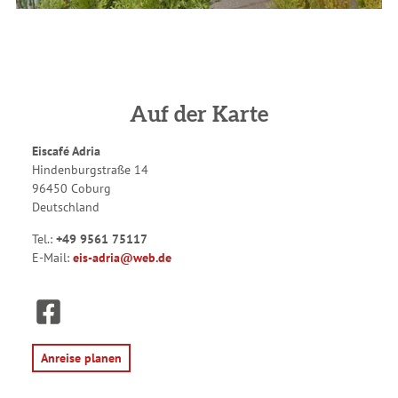
Auf der Karte
Eiscafé Adria
Hindenburgstraße 14
96450 Coburg
Deutschland
Tel.:
+49 9561 75117
E-Mail:
eis-adria@web.de
F
a
c
e
Anreise planen
b
o