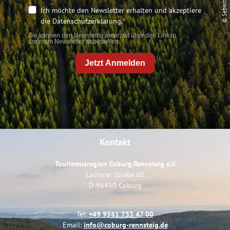
© Sebastian Buff
Ich möchte den Newsletter erhalten und akzeptiere
die Datenschutzerklärung.
Sie können den Newsletter jederzeit über den Link in
unserem Newsletter abbestellen.
Jetzt Anmelden
Kontakt
Tourismusregion Coburg.Rennsteig e.V.
Lauterer Straße 60
D-96450 Coburg
Tel:
+49 9561 733 47 00
Email:
info@coburg-rennsteig.de