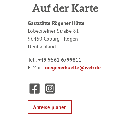
Auf der Karte
Gaststätte Rögener Hütte
Löbelsteiner Straße 81
96450 Coburg - Rögen
Deutschland
Tel.:
+49 9561 6799811
E-Mail:
roegenerhuette@web.de
F
I
a
n
c
s
e
t
Anreise planen
b
a
o
g
o
r