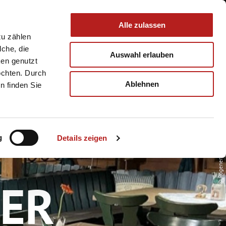
 & Service
Buchen
Alle zulassen
zu zählen
lche, die
Auswahl erlauben
ken genutzt
öchten. Durch
Ablehnen
n finden Sie
g
Details zeigen
© Rögener Hütte
NER