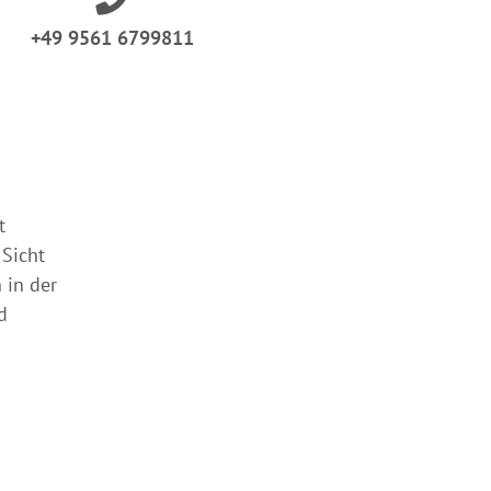
+49 9561 6799811
t
 Sicht
 in der
d