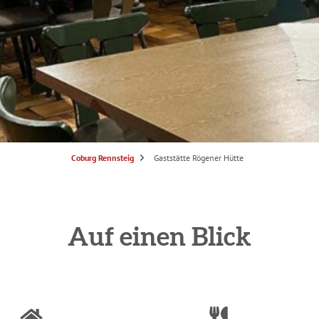
S
Coburg Rennsteig
Gaststätte Rögener Hütte
i
e
s
i
n
d
h
i
Auf einen Blick
e
r
: