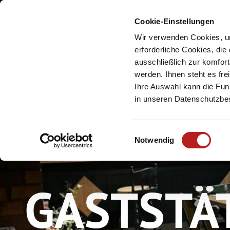
Cookie-Einstellungen
Meine Urlaubsreg
Wir verwenden Cookies, um
erforderliche Cookies, die
ausschließlich zur komfor
werden. Ihnen steht es fr
Ihre Auswahl kann die Funk
in unseren Datenschutzb
E
Notwendig
i
n
w
GASTSTÄ
i
l
l
i