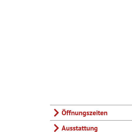
k
a
m
Öffnungszeiten
Ausstattung