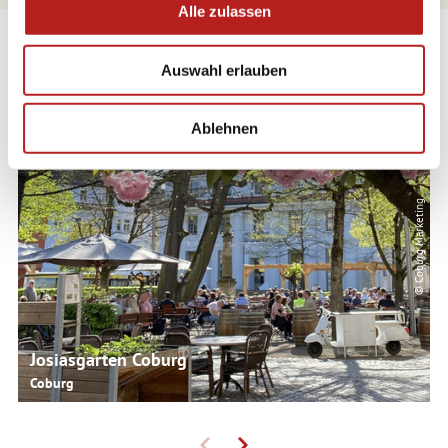
Alle zulassen
s
w
Weitere Restaurants
Auswahl erlauben
a
h
l
Ablehnen
© Coburg Marketing
Josiasgarten Coburg
Coburg