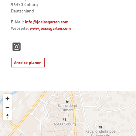
96450 Coburg
Deutschland
E-Mail:
info@josiasgarten.com
Webseite:
www.josiasgarten.com
I
n
s
t
Anreise planen
a
g
r
a
m