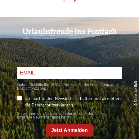
Urlaubsfreude ins Postfach
© Sebastian Buff
Geben Sie bitte Ihre E-Mail-Adresse für die Anmeldung an, z.
B. abc@xyz.com.
Ich möchte den Newsletter erhalten und akzeptiere
die Datenschutzerklärung.
Sie können den Newsletter jederzeit über den Link in
unserem Newsletter abbestellen.
Jetzt Anmelden