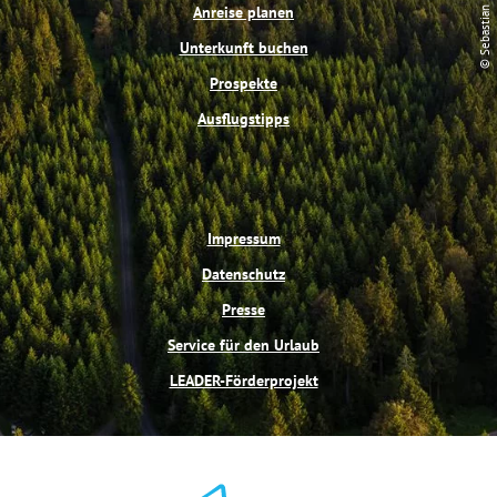
© Sebastian Buff
o
e
e
r
Anreise planen
k
s
a
t
m
Unterkunft buchen
Prospekte
Ausflugstipps
Impressum
Datenschutz
Presse
Service für den Urlaub
LEADER-Förderprojekt