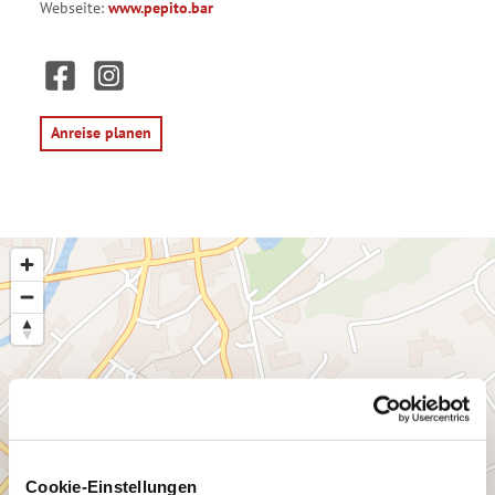
Webseite:
www.pepito.bar
F
I
a
n
c
s
e
t
Anreise planen
b
a
o
g
o
r
k
a
m
Cookie-Einstellungen