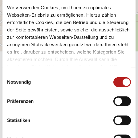
Wir verwenden Cookies, um Ihnen ein optimales
Webseiten-Erlebnis zu ermöglichen. Hierzu zählen
erforderliche Cookies, die den Betrieb und die Steuerung
der Seite gewährleisten, sowie solche, die ausschließlich
zur komfortableren Webseiten-Darstellung und zu
anonymen Statistikzwecken genutzt werden. Ihnen steht
es frei, darüber zu entscheiden, welche Kategorien Sie
akzeptieren möchten. Durch Ihre Auswahl kann die
Allgemeine Informationen
Funktionalität der Webseite beeinflusst werden. Nähere
Informationen finden Sie in unseren
E
Datenschutzbestimmungen.
Notwendig
i
Öffnungszeiten
n
w
Präferenzen
Küchenangebote
i
l
Ausstattung
l
Statistiken
i
g