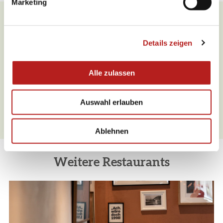
Marketing
u
n
g
Was möchten Sie als nächstes
Details zeigen
s
tun?
a
u
Alle zulassen
s
w
Auswahl erlauben
a
Anreise planen
PDF erzeugen
h
l
Ablehnen
Weitere Restaurants