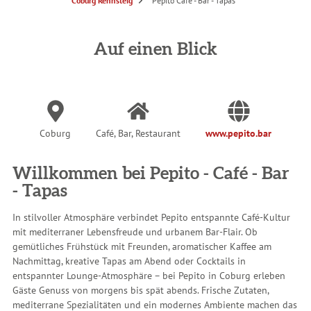
S
Coburg Rennsteig
Pepito Café - Bar - Tapas
i
e
s
i
n
Auf einen Blick
d
h
i
e
r
:
Coburg
Café, Bar, Restaurant
www.pepito.bar
Willkommen bei Pepito - Café - Bar
- Tapas
In stilvoller Atmosphäre verbindet Pepito entspannte Café-Kultur
mit mediterraner Lebensfreude und urbanem Bar-Flair. Ob
gemütliches Frühstück mit Freunden, aromatischer Kaffee am
Nachmittag, kreative Tapas am Abend oder Cocktails in
entspannter Lounge-Atmosphäre – bei Pepito in Coburg erleben
Gäste Genuss von morgens bis spät abends. Frische Zutaten,
mediterrane Spezialitäten und ein modernes Ambiente machen das