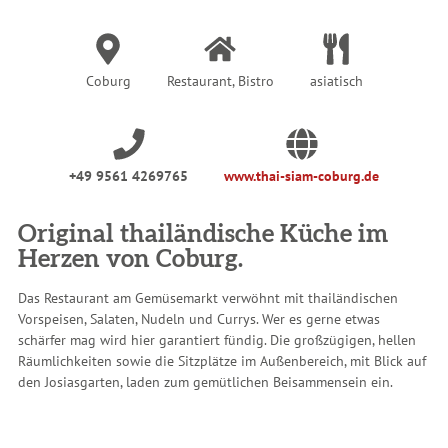
r
:
Coburg
Restaurant, Bistro
asiatisch
+49 9561 4269765
www.thai-siam-coburg.de
Original thailändische Küche im
Herzen von Coburg.
Das Restaurant am Gemüsemarkt verwöhnt mit thailändischen
Vorspeisen, Salaten, Nudeln und Currys. Wer es gerne etwas
schärfer mag wird hier garantiert fündig. Die großzügigen, hellen
Räumlichkeiten sowie die Sitzplätze im Außenbereich, mit Blick auf
den Josiasgarten, laden zum gemütlichen Beisammensein ein.