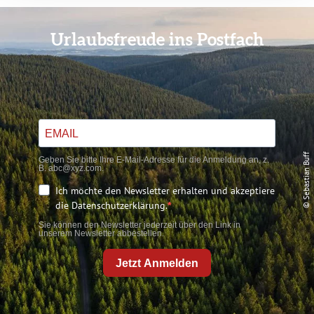
Urlaubsfreude ins Postfach
© Sebastian Buff
Geben Sie bitte Ihre E-Mail-Adresse für die Anmeldung an, z.
B. abc@xyz.com.
Ich möchte den Newsletter erhalten und akzeptiere
die Datenschutzerklärung.
Sie können den Newsletter jederzeit über den Link in
unserem Newsletter abbestellen.
Jetzt Anmelden