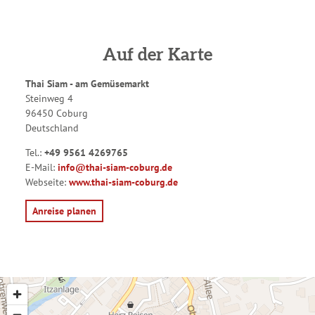
Auf der Karte
Thai Siam - am Gemüsemarkt
Steinweg 4
96450 Coburg
Deutschland
Tel.:
+49 9561 4269765
E-Mail:
info@thai-siam-coburg.de
Webseite:
www.thai-siam-coburg.de
Anreise planen