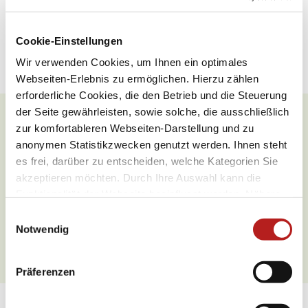
Öffnungszeiten
Cookie-Einstellungen
Raucher
Wir verwenden Cookies, um Ihnen ein optimales
Webseiten-Erlebnis zu ermöglichen. Hierzu zählen
erforderliche Cookies, die den Betrieb und die Steuerung
der Seite gewährleisten, sowie solche, die ausschließlich
zur komfortableren Webseiten-Darstellung und zu
Was möchten Sie als nächstes
anonymen Statistikzwecken genutzt werden. Ihnen steht
tun?
es frei, darüber zu entscheiden, welche Kategorien Sie
akzeptieren möchten. Durch Ihre Auswahl kann die
Funktionalität der Webseite beeinflusst werden. Nähere
Informationen finden Sie in unseren
E
Datenschutzbestimmungen.
Notwendig
i
Anreise planen
PDF erzeugen
n
w
Präferenzen
i
l