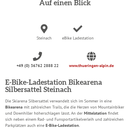
n
Auf einen Blick
d
h
i
e
r
:
Steinach
eBike Ladestation
+49 (0) 36762 2888 22
www.thueringen-alpin.de
E-Bike-Ladestation Bikearena
Silbersattel Steinach
Die Skiarena Silbersattel verwandelt sich im Sommer in eine
Bikearena
mit zahlreichen Trails, die die Herzen von Mountainbiker
und Downhiller höherschlagen lässt.
An der
Mittelstation
findet
sich neben einem Rad- und Funsportartikelverleih und zahlreichen
Parkplätzen auch eine
E-Bike-Ladestation
.