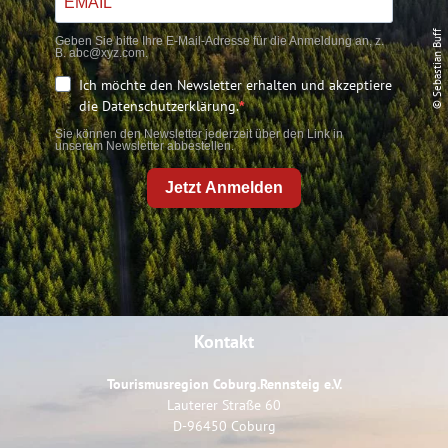
© Sebastian Buff
Geben Sie bitte Ihre E-Mail-Adresse für die Anmeldung an, z.
B. abc@xyz.com.
Ich möchte den Newsletter erhalten und akzeptiere
die Datenschutzerklärung.
Sie können den Newsletter jederzeit über den Link in
unserem Newsletter abbestellen.
Jetzt Anmelden
Kontakt
Tourismusregion Coburg.Rennsteig e.V.
Lauterer Straße 60
D-96450 Coburg