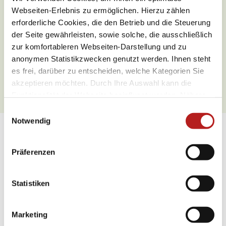
Was möchten Sie als nächstes
Webseiten-Erlebnis zu ermöglichen. Hierzu zählen
tun?
erforderliche Cookies, die den Betrieb und die Steuerung
der Seite gewährleisten, sowie solche, die ausschließlich
zur komfortableren Webseiten-Darstellung und zu
anonymen Statistikzwecken genutzt werden. Ihnen steht
es frei, darüber zu entscheiden, welche Kategorien Sie
Anreise planen
PDF erzeugen
akzeptieren möchten. Durch Ihre Auswahl kann die
Funktionalität der Webseite beeinflusst werden. Nähere
Informationen finden Sie in unseren
E
Datenschutzbestimmungen.
Notwendig
i
n
Weitere Sehenswürdigkeiten
w
Präferenzen
i
Im
l
l
Statistiken
i
g
Marketing
u