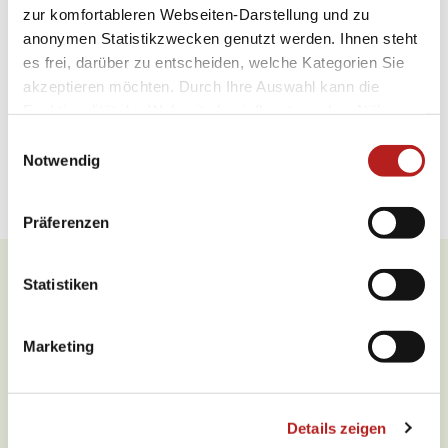
Allgemeine Informationen
zur komfortableren Webseiten-Darstellung und zu
anonymen Statistikzwecken genutzt werden. Ihnen steht
es frei, darüber zu entscheiden, welche Kategorien Sie
Öffnungszeiten
akzeptieren möchten. Durch Ihre Auswahl kann die
Funktionalität der Webseite beeinflusst werden. Nähere
Eignung
Informationen finden Sie in unseren
E
Datenschutzbestimmungen.
Notwendig
Preisinformationen
i
n
w
Präferenzen
i
l
l
Statistiken
Was möchten Sie als nächstes
i
tun?
g
Marketing
u
n
g
Details zeigen
s