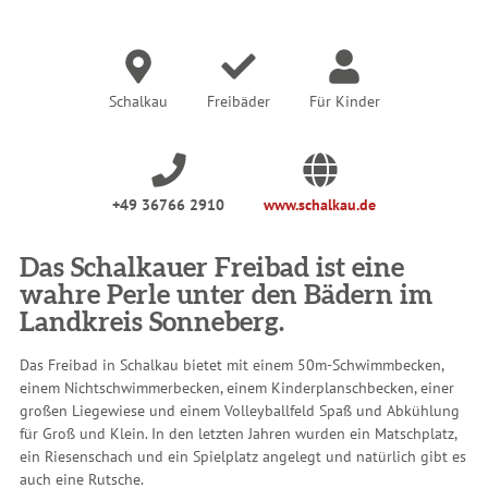
e
r
:
Schalkau
Freibäder
Für Kinder
+49 36766 2910
www.schalkau.de
Das Schalkauer Freibad ist eine
wahre Perle unter den Bädern im
Landkreis Sonneberg.
Das Freibad in Schalkau bietet mit einem 50m-Schwimmbecken,
einem Nichtschwimmerbecken, einem Kinderplanschbecken, einer
großen Liegewiese und einem Volleyballfeld Spaß und Abkühlung
für Groß und Klein. In den letzten Jahren wurden ein Matschplatz,
ein Riesenschach und ein Spielplatz angelegt und natürlich gibt es
auch eine Rutsche.