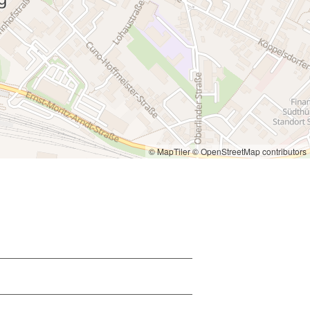
© MapTiler
© OpenStreetMap contributors