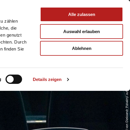
 & Service
Buchen
Alle zulassen
zu zählen
lche, die
Auswahl erlauben
ken genutzt
öchten. Durch
Ablehnen
n finden Sie
g
Details zeigen
© Bild von Oleksandr Pidvalnyi auf Pixabay