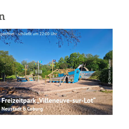
n
geöffnet - schließt um 22:00 Uhr
© Christin Hübner
Freizeitpark „Villeneuve-sur-Lot“
Neustadt b.Coburg