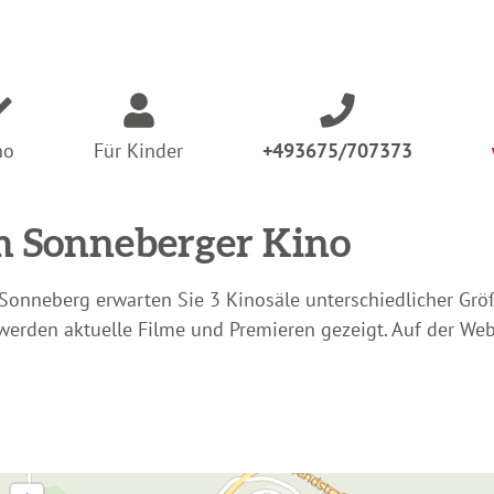
:
no
Für Kinder
+493675/707373
m Sonneberger Kino
Sonneberg erwarten Sie 3 Kinosäle unterschiedlicher Größ
werden aktuelle Filme und Premieren gezeigt. Auf der We