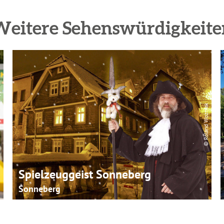
Weitere Sehenswürdigkeite
eppert
© Roland Wozniak
Spielzeuggeist Sonneberg
Sonneberg