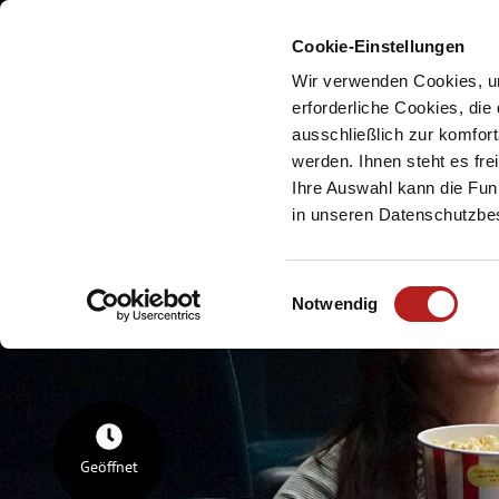
Cookie-Einstellungen
Meine Urlaubsreg
Wir verwenden Cookies, um
erforderliche Cookies, die
ausschließlich zur komfor
werden. Ihnen steht es fr
Ihre Auswahl kann die Funk
in unseren Datenschutzb
E
Notwendig
i
n
w
i
l
l
Geöffnet
i