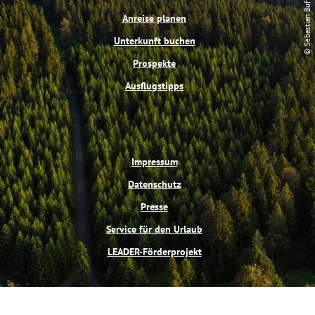
o
r
b
g
© Sebastian Buff
o
e
e
r
Anreise planen
k
s
a
t
m
Unterkunft buchen
Prospekte
Ausflugstipps
Impressum
Datenschutz
Presse
Service für den Urlaub
LEADER-Förderprojekt