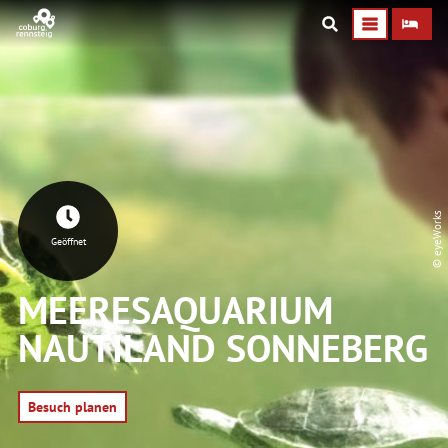
© eyeWorks
Geöffnet
MEERESAQUARIUM
NAUTILAND SONNEBERG
Besuch planen