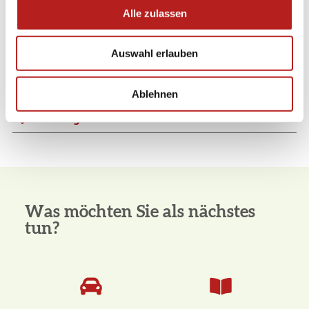
u
Alle zulassen
Öffnungszeiten
s
w
Eignung
Auswahl erlauben
a
h
Preisinformationen
l
Ablehnen
Ruhetage
Was möchten Sie als nächstes
tun?