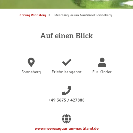
S
Coburg Rennsteig
Meeresaquarium Nautiland Sonneberg
i
e
s
i
n
Auf einen Blick
d
h
i
e
r
:
Sonneberg
Erlebnisangebot
Für Kinder
+49 3675 / 427888
www.meeresaquarium-nautiland.de