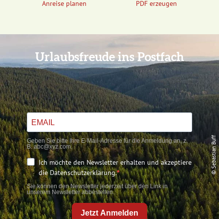
Anreise planen
PDF erzeugen
Urlaubsfreude ins Postfach
© Sebastian Buff
Geben Sie bitte Ihre E-Mail-Adresse für die Anmeldung an, z.
B. abc@xyz.com.
Ich möchte den Newsletter erhalten und akzeptiere
die Datenschutzerklärung.
Sie können den Newsletter jederzeit über den Link in
unserem Newsletter abbestellen.
Jetzt Anmelden