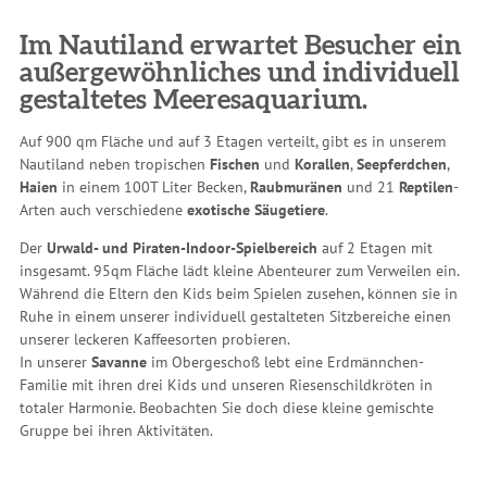
Im Nautiland erwartet Besucher ein
außergewöhnliches und individuell
gestaltetes Meeresaquarium.
Auf 900 qm Fläche und auf 3 Etagen verteilt, gibt es in unserem
Nautiland neben tropischen
Fischen
und
Korallen
,
Seepferdchen
,
Haien
in einem 100T Liter Becken,
Raubmuränen
und 21
Reptilen
-
Arten auch verschiedene
exotische Säugetiere
.
Der
Urwald- und Piraten-Indoor-Spielbereich
auf 2 Etagen mit
insgesamt. 95qm Fläche lädt kleine Abenteurer zum Verweilen ein.
Während die Eltern den Kids beim Spielen zusehen, können sie in
Ruhe in einem unserer individuell gestalteten Sitzbereiche einen
unserer leckeren Kaffeesorten probieren.
In unserer
Savanne
im Obergeschoß lebt eine Erdmännchen-
Familie mit ihren drei Kids und unseren Riesenschildkröten in
totaler Harmonie. Beobachten Sie doch diese kleine gemischte
Gruppe bei ihren Aktivitäten.