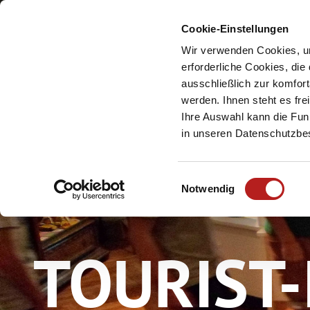
Cookie-Einstellungen
Meine Urlaubsreg
Wir verwenden Cookies, um
erforderliche Cookies, die
ausschließlich zur komfor
werden. Ihnen steht es fr
Ihre Auswahl kann die Funk
in unseren Datenschutzb
E
Notwendig
i
n
w
TOURIST
i
l
l
i