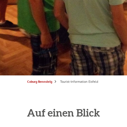
S
Coburg Rennsteig
Tourist-Information Eisfeld
i
e
s
i
n
d
h
i
Auf einen Blick
e
r
: