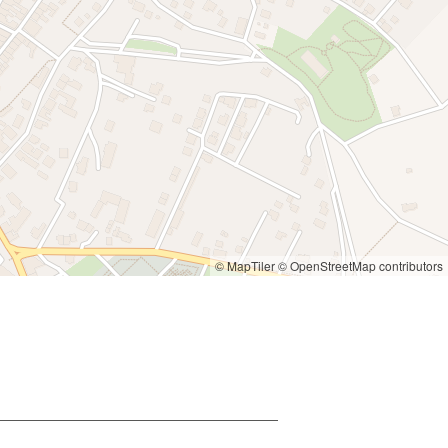
© MapTiler
© OpenStreetMap contributors