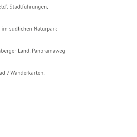
eld", Stadtführungen,
r im südlichen Naturpark
mberger Land, Panoramaweg
ad-/ Wanderkarten,