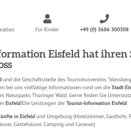
rmation
Für Kinder
+49 (0) 3686 300308
formation Eisfeld hat ihren 
oss
d
und die Geschäftsstelle des Tourismusvereins "blessberg-
lten bei uns vielfältige Informationen rund um die
Stadt Ei
es Naturparks Thüringer Wald. Gerne finden Sie Unterstüt
 um
Eisfeld
!
Die Leistungen der
Tourist-Information Eisfeld
ünfte in Eisfeld
und Umgebung (Hotelzimmer, Gasthöfe, Pe
äuser, Gästehäuser, Camping und Caravan)