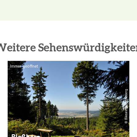
Weitere Sehenswürdigkeite
Immer geöffnet
© Bikearena Sonneberg
Bleßberg