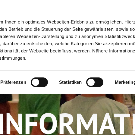
ion
Meine Erlebnisse
Meine Reiseplanung
Info
 Ihnen ein optimales Webseiten-Erlebnis zu ermöglichen. Hier
 den Betrieb und die Steuerung der Seite gewährleisten, sowie so
tableren Webseiten-Darstellung und zu anonymen Statistikzwec
ei, darüber zu entscheiden, welche Kategorien Sie akzeptieren m
tionalität der Webseite beeinflusst werden. Nähere Informatione
estimmungen.
Präferenzen
Statistiken
Marketin
-INFORMAT