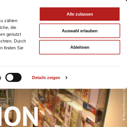
 & Service
Buchen
Alle zulassen
zu zählen
lche, die
Auswahl erlauben
ken genutzt
öchten. Durch
Ablehnen
n finden Sie
g
Details zeigen
© Touristinformation Eisfeld
ION