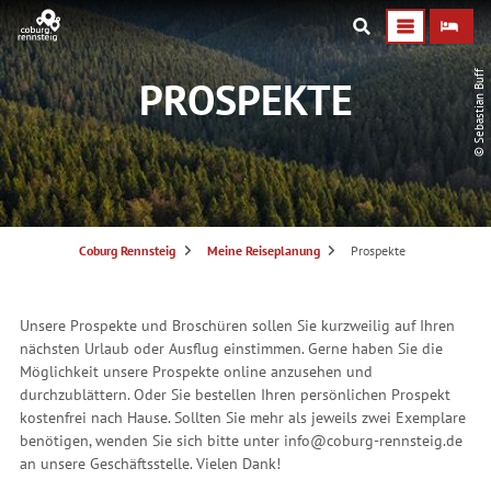
© Sebastian Buff
PROSPEKTE
S
Coburg Rennsteig
Meine Reiseplanung
Prospekte
i
e
s
i
n
Unsere Prospekte und Broschüren sollen Sie kurzweilig auf Ihren
d
h
nächsten Urlaub oder Ausflug einstimmen. Gerne haben Sie die
i
e
Möglichkeit unsere Prospekte online anzusehen und
r
durchzublättern. Oder Sie bestellen Ihren persönlichen Prospekt
:
kostenfrei nach Hause. Sollten Sie mehr als jeweils zwei Exemplare
benötigen, wenden Sie sich bitte unter info@coburg-rennsteig.de
an unsere Geschäftsstelle. Vielen Dank!