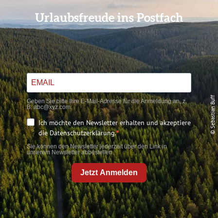
Urlaubsfreude ins Postfach
© Sebastian Buff
Geben Sie bitte Ihre E-Mail-Adresse für die Anmeldung an, z.
B. abc@xyz.com.
Ich möchte den Newsletter erhalten und akzeptiere
die Datenschutzerklärung.
Sie können den Newsletter jederzeit über den Link in
unserem Newsletter abbestellen.
Jetzt Anmelden