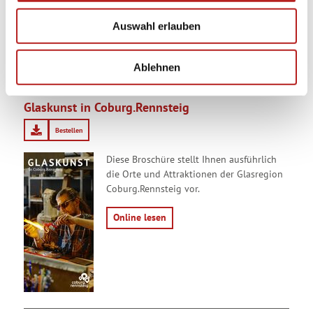
Campingplätze in der Urlaubsregion
w
Coburg.Rennsteig sowie umliegende
Auswahl erlauben
a
Aktivitäten.
h
l
Ablehnen
Glaskunst in Coburg.Rennsteig
Bestellen
Diese Broschüre stellt Ihnen ausführlich
die Orte und Attraktionen der Glasregion
Coburg.Rennsteig vor.
Online lesen