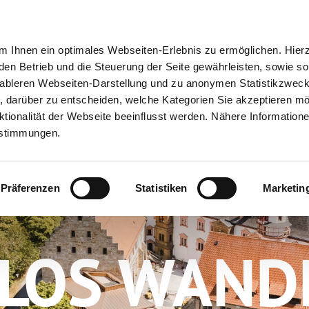
ion
Meine Erlebnisse
Meine Reiseplanung
Info
 Ihnen ein optimales Webseiten-Erlebnis zu ermöglichen. Hier
 den Betrieb und die Steuerung der Seite gewährleisten, sowie so
tableren Webseiten-Darstellung und zu anonymen Statistikzwec
ei, darüber zu entscheiden, welche Kategorien Sie akzeptieren m
tionalität der Webseite beeinflusst werden. Nähere Informatione
estimmungen.
Präferenzen
Statistiken
Marketin
LOS WAND