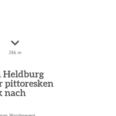
286 m
on Heldburg
 pittoresken
k nach
genes Wanderevent