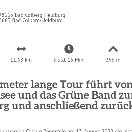
:
 98663 Bad Colberg-Heldburg
98663 Bad Colberg-Heldburg
11,68 km
3 Std. 15 Min.
396 m
lometer lange Tour führt v
see und das Grüne Band zur
rg und anschließend zurüc
rlaubsregion Coburg.Rennsteig am 13. August 2022 ein ei