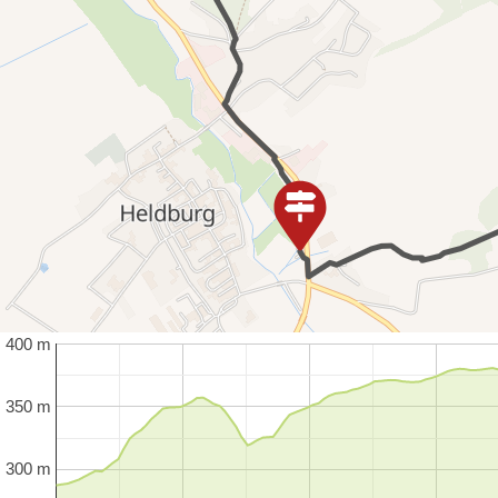
400 m
350 m
300 m