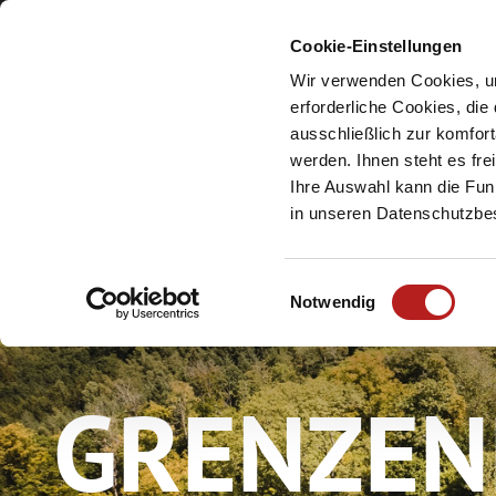
Cookie-Einstellungen
Meine Urlaubsreg
Wir verwenden Cookies, um
erforderliche Cookies, die
ausschließlich zur komfor
werden. Ihnen steht es fr
Ihre Auswahl kann die Funk
in unseren Datenschutzb
E
Notwendig
i
n
w
GRENZEN
i
l
l
i