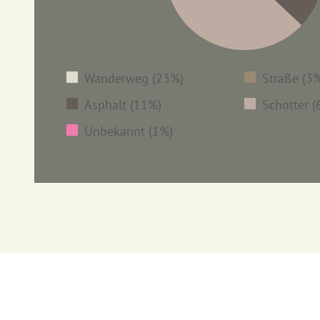
Wanderweg (23%)
Straße (3
Asphalt (11%)
Schotter 
Unbekannt (1%)