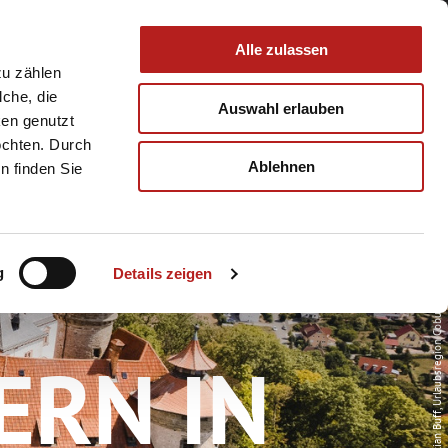
 & Service
Buchen
Alle zulassen
zu zählen
lche, die
Auswahl erlauben
ken genutzt
öchten. Durch
Ablehnen
n finden Sie
© Sebastian Buff, Urlaubsregion Coburg.Rennsteig
g
Details zeigen
ERN IN