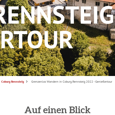
ENNSTEIG 
ERTOUR
S
Coburg Rennsteig
Grenzenlos Wandern in Coburg.Rennsteig 2022 - Genießertour
i
e
s
i
n
d
h
i
Auf einen Blick
e
r