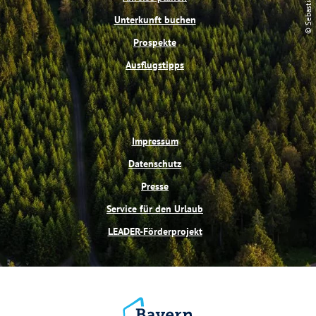
© Sebastian Buff
k
s
a
t
m
Unterkunft buchen
Prospekte
Ausflugstipps
Impressum
Datenschutz
Presse
Service für den Urlaub
LEADER-Förderprojekt