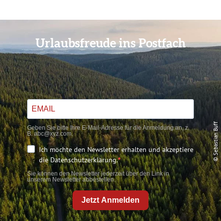
Urlaubsfreude ins Postfach
© Sebastian Buff
Geben Sie bitte Ihre E-Mail-Adresse für die Anmeldung an, z.
B. abc@xyz.com.
Ich möchte den Newsletter erhalten und akzeptiere
die Datenschutzerklärung.
Sie können den Newsletter jederzeit über den Link in
unserem Newsletter abbestellen.
Jetzt Anmelden