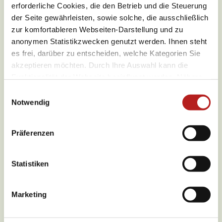
erforderliche Cookies, die den Betrieb und die Steuerung
der Seite gewährleisten, sowie solche, die ausschließlich
zur komfortableren Webseiten-Darstellung und zu
anonymen Statistikzwecken genutzt werden. Ihnen steht
es frei, darüber zu entscheiden, welche Kategorien Sie
akzeptieren möchten. Durch Ihre Auswahl kann die
Wetter
Funktionalität der Webseite beeinflusst werden. Nähere
Informationen finden Sie in unseren
E
Datenschutzbestimmungen.
Notwendig
i
Aktuell vor Ort
n
w
Präferenzen
i
l
l
Statistiken
27,4 °C
i
g
Wochenübersicht
Marketing
u
n