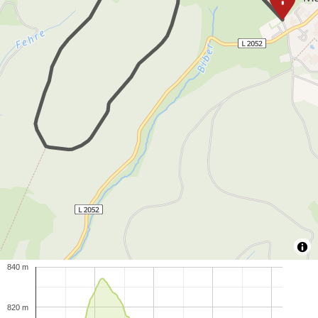
840 m
820 m