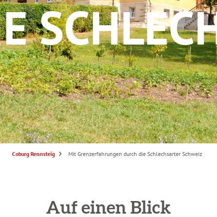
IE SCHLEC
S
Coburg Rennsteig
Mit Grenzerfahrungen durch die Schlechsarter Schweiz
i
e
s
i
n
d
h
i
Auf einen Blick
e
r