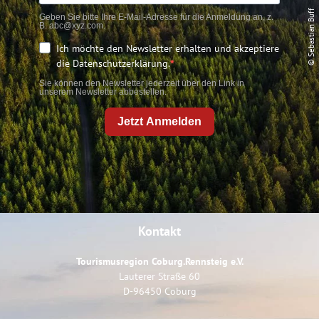
© Sebastian Buff
Geben Sie bitte Ihre E-Mail-Adresse für die Anmeldung an, z.
B. abc@xyz.com.
Ich möchte den Newsletter erhalten und akzeptiere
die Datenschutzerklärung.
Sie können den Newsletter jederzeit über den Link in
unserem Newsletter abbestellen.
Jetzt Anmelden
Kontakt
Tourismusregion Coburg.Rennsteig e.V.
Lauterer Straße 60
D-96450 Coburg