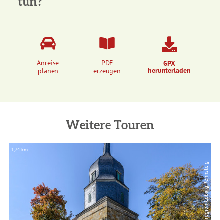
tun?
Anreise
PDF
GPX
herunterladen
planen
erzeugen
Weitere Touren
1,74 km
3,
© Rainer Brabec, Urlaubsregion Coburg.Rennsteig