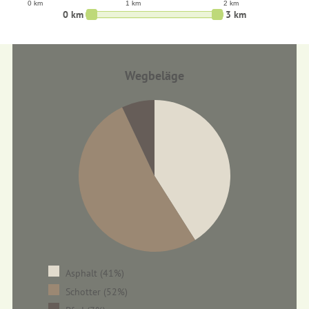
0 km
1 km
2 km
0 km
3 km
Wegbeläge
Asphalt (41%)
Schotter (52%)