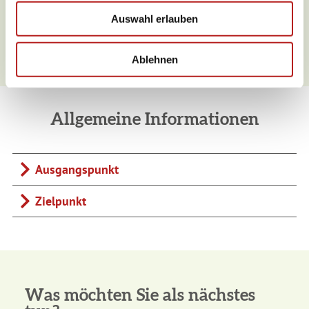
w
Dienstag
16,8 °C bis 29,5 °C
Auswahl erlauben
a
h
l
Ablehnen
Allgemeine Informationen
Ausgangspunkt
Zielpunkt
Was möchten Sie als nächstes