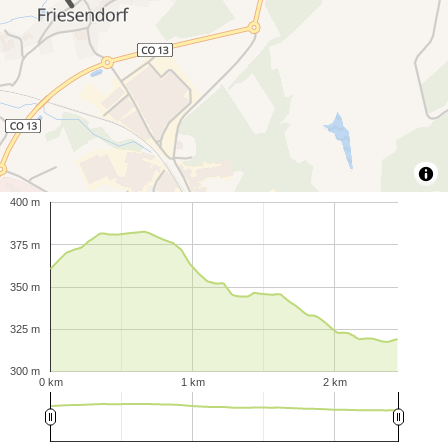
400 m
375 m
350 m
325 m
300 m
0 km
1 km
2 km