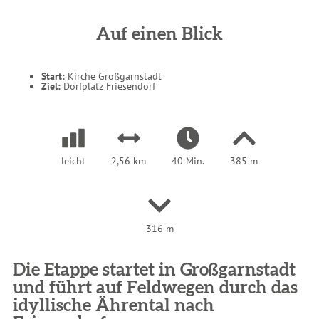
s
i
n
d
Auf einen Blick
h
i
e
r
:
Start:
Kirche Großgarnstadt
Ziel:
Dorfplatz Friesendorf
leicht
2,56 km
40 Min.
385 m
316 m
Die Etappe startet in Großgarnstadt
und führt auf Feldwegen durch das
idyllische Ährental nach