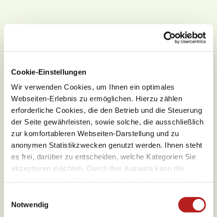
Wetter
Cookie-Einstellungen
Aktuell vor Ort
Wir verwenden Cookies, um Ihnen ein optimales
Webseiten-Erlebnis zu ermöglichen. Hierzu zählen
erforderliche Cookies, die den Betrieb und die Steuerung
der Seite gewährleisten, sowie solche, die ausschließlich
25,8 °C
zur komfortableren Webseiten-Darstellung und zu
anonymen Statistikzwecken genutzt werden. Ihnen steht
Wochenübersicht
es frei, darüber zu entscheiden, welche Kategorien Sie
akzeptieren möchten. Durch Ihre Auswahl kann die
Funktionalität der Webseite beeinflusst werden. Nähere
Donnerstag
18,6 °C bis 31,5 °C
Informationen finden Sie in unseren
E
Datenschutzbestimmungen.
Notwendig
i
Freitag
13,5 °C bis 30,6 °C