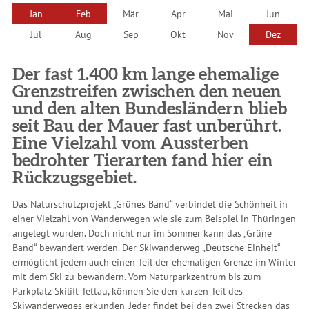
Jan
Feb
Mär
Apr
Mai
Jun
Jul
Aug
Sep
Okt
Nov
Dez
Der fast 1.400 km lange ehemalige
Grenzstreifen zwischen den neuen
und den alten Bundesländern blieb
seit Bau der Mauer fast unberührt.
Eine Vielzahl vom Aussterben
bedrohter Tierarten fand hier ein
Rückzugsgebiet.
Das Naturschutzprojekt „Grünes Band“ verbindet die Schönheit in
einer Vielzahl von Wanderwegen wie sie zum Beispiel in Thüringen
angelegt wurden. Doch nicht nur im Sommer kann das „Grüne
Band“ bewandert werden. Der Skiwanderweg „Deutsche Einheit“
ermöglicht jedem auch einen Teil der ehemaligen Grenze im Winter
mit dem Ski zu bewandern. Vom Naturparkzentrum bis zum
Parkplatz Skilift Tettau, können Sie den kurzen Teil des
Skiwanderweges erkunden. Jeder findet bei den zwei Strecken das