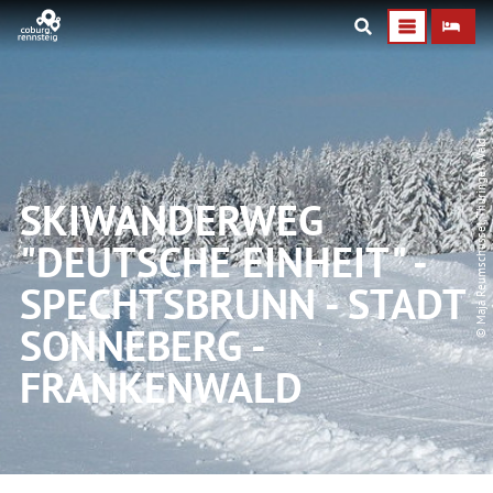
© Maja Reumschüssel, Thüringer Wald
SKIWANDERWEG
"DEUTSCHE EINHEIT" -
SPECHTSBRUNN - STADT
SONNEBERG -
FRANKENWALD