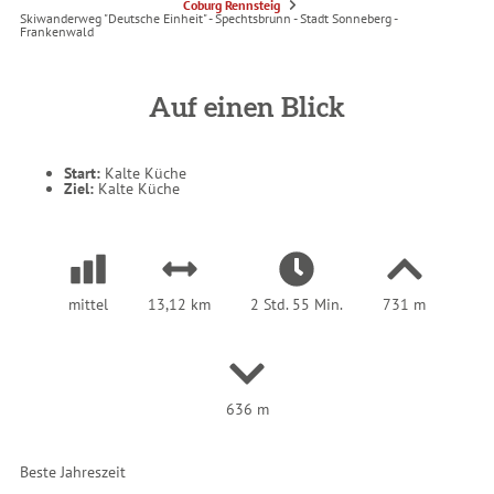
S
Coburg Rennsteig
i
Skiwanderweg "Deutsche Einheit" - Spechtsbrunn - Stadt Sonneberg -
e
Frankenwald
s
i
n
d
h
Auf einen Blick
i
e
r
:
Start:
Kalte Küche
Ziel:
Kalte Küche
mittel
13,12 km
2 Std. 55 Min.
731 m
636 m
Beste Jahreszeit