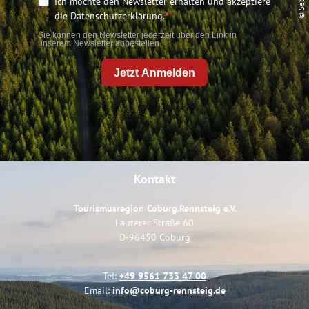
Ich möchte den Newsletter erhalten und akzeptiere
die Datenschutzerklärung.
Sie können den Newsletter jederzeit über den Link in
unserem Newsletter abbestellen.
Jetzt Anmelden
Kontakt
Tourismusregion Coburg.Rennsteig e.V.
Lauterer Straße 60
D-96450 Coburg
Tel:
+49 9561 733 47 00
Email:
info@coburg-rennsteig.de