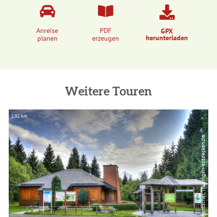
Anreise
PDF
GPX
herunterladen
planen
erzeugen
Weitere Touren
2,92 km
9,
© Paul Hentschel, Thüringen-entdecken.de