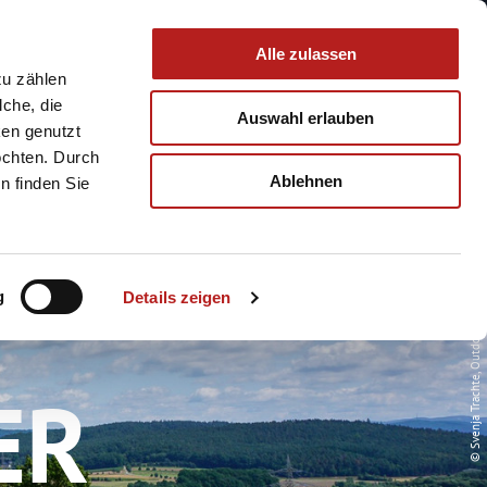
 & Service
Buchen
Alle zulassen
zu zählen
lche, die
Auswahl erlauben
ken genutzt
öchten. Durch
Ablehnen
n finden Sie
© Svenja Trachte, Outdooractive Redaktion
g
Details zeigen
ER