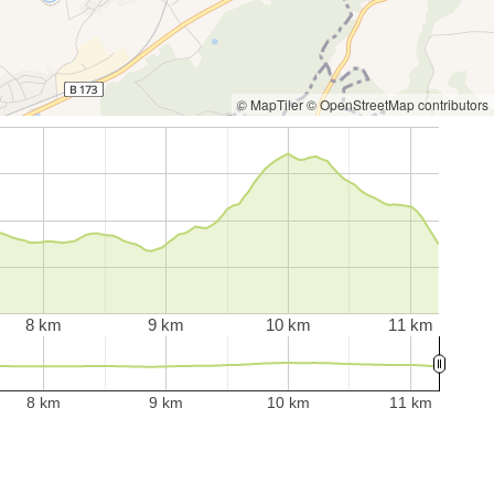
© MapTiler
© OpenStreetMap contributors
8 km
9 km
10 km
11 km
8 km
9 km
10 km
11 km