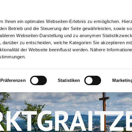
ion
Meine Erlebnisse
Meine Reiseplanung
Info
 Ihnen ein optimales Webseiten-Erlebnis zu ermöglichen. Hier
 den Betrieb und die Steuerung der Seite gewährleisten, sowie so
tableren Webseiten-Darstellung und zu anonymen Statistikzwec
ei, darüber zu entscheiden, welche Kategorien Sie akzeptieren m
tionalität der Webseite beeinflusst werden. Nähere Informatione
estimmungen.
Präferenzen
Statistiken
Marketin
KTGRAITZ