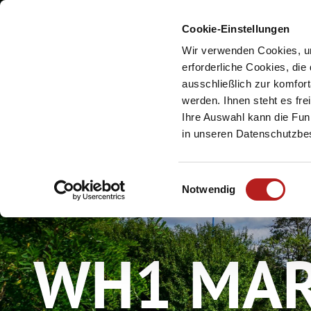
Cookie-Einstellungen
Meine Urlaubsreg
Wir verwenden Cookies, um
erforderliche Cookies, die
ausschließlich zur komfor
werden. Ihnen steht es fr
Ihre Auswahl kann die Funk
in unseren Datenschutzb
E
Notwendig
i
n
w
WH1 MAR
i
l
l
i