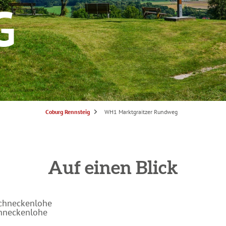
G
S
Coburg Rennsteig
WH1 Marktgraitzer Rundweg
i
e
s
i
n
d
h
i
Auf einen Blick
e
r
:
Schneckenlohe
chneckenlohe