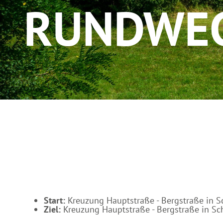
RUNDWE
g
u
n
g
s
a
u
s
w
a
h
l
Start:
Kreuzung Hauptstraße - Bergstraße in 
Ziel:
Kreuzung Hauptstraße - Bergstraße in S