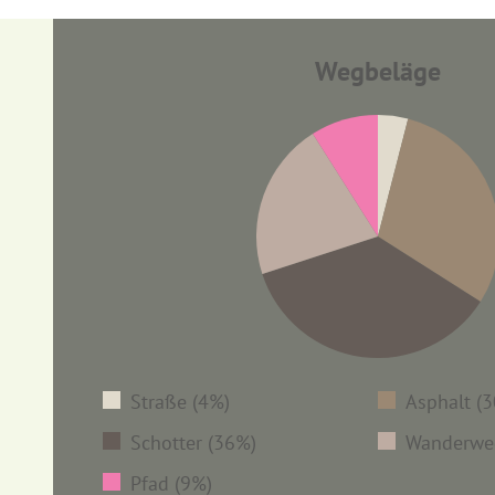
Wegbeläge
Straße (4%)
Asphalt (
Schotter (36%)
Wanderwe
Pfad (9%)