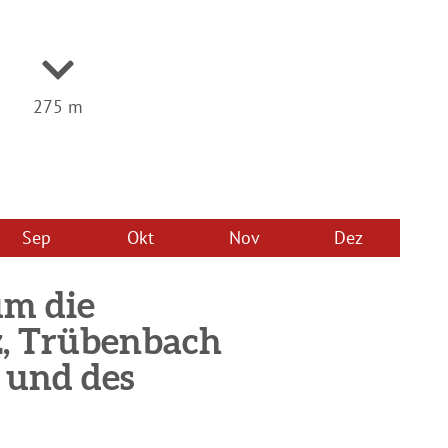
275 m
Sep
Okt
Nov
Dez
um die
z, Trübenbach
 und des