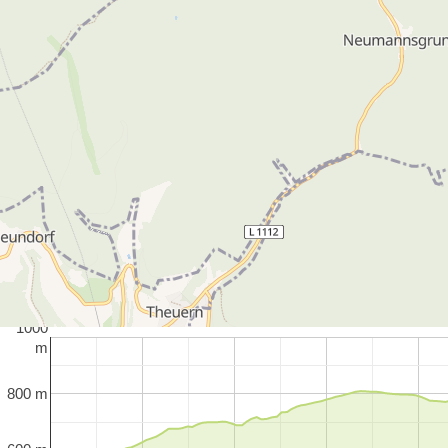
1000
m
800 m