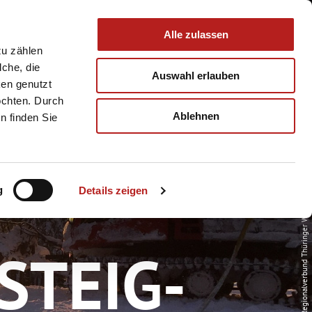
 & Service
Buchen
Alle zulassen
zu zählen
lche, die
Auswahl erlauben
ken genutzt
öchten. Durch
Ablehnen
n finden Sie
g
Details zeigen
© Regionalverbund Thüringer Wald e.V.
STEIG-