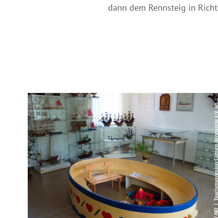
e
V
r
e
V
dann dem Rennsteig in Rich