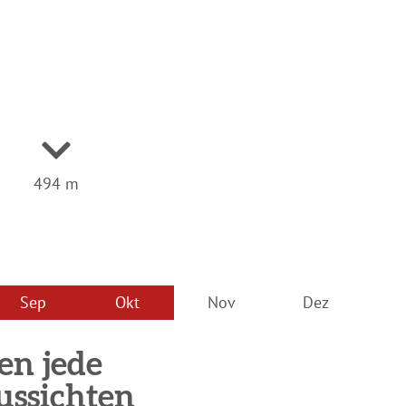
494 m
Sep
Okt
Nov
Dez
en jede
ssichten