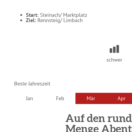
Start:
Steinach/ Marktplatz
Ziel:
Rennsteig/ Limbach
schwer
Beste Jahreszeit
Jan
Feb
Mär
Apr
Auf den rund
Menge Abent