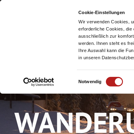
Cookie-Einstellungen
Meine Urlaubsreg
Wir verwenden Cookies, um
erforderliche Cookies, die
ausschließlich zur komfor
werden. Ihnen steht es fr
Ihre Auswahl kann die Funk
in unseren Datenschutzb
E
Notwendig
i
n
w
WANDERU
i
l
l
i