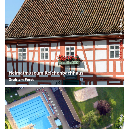
| Rainer Brabec
CC-BY-NC-ND
©
Heimatmuseum Reichenbachhaus
Grub am Forst