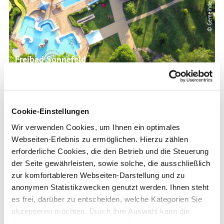
© Gemeinde Sonnefeld
Freibad Sonnefeld
Sonnefeld
Reisetipps
Cookie-Einstellungen
Wir verwenden Cookies, um Ihnen ein optimales
Webseiten-Erlebnis zu ermöglichen. Hierzu zählen
erforderliche Cookies, die den Betrieb und die Steuerung
der Seite gewährleisten, sowie solche, die ausschließlich
zur komfortableren Webseiten-Darstellung und zu
anonymen Statistikzwecken genutzt werden. Ihnen steht
es frei, darüber zu entscheiden, welche Kategorien Sie
akzeptieren möchten. Durch Ihre Auswahl kann die
Funktionalität der Webseite beeinflusst werden. Nähere