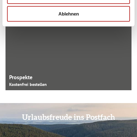
h
l
Ablehnen
Prospekte
Kostenfrei bestellen
Urlaubsfreude ins Postfach