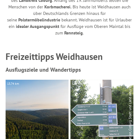
des
Landkreis Coburg
. Anfang des 19. Jahrhunderts lebten die
Menschen von der
Korbmacherei.
Bis heute ist Weidhausen auch
über Deutschlands Grenzen hinaus für
seine
Polstermöbelindustrie
bekannt. Weidhausen ist für Urlauber
ein
idealer Ausgangspunkt
für Ausflüge vom Oberen Maintal bis
zum
Rennsteig
.
Freizeittipps Weidhausen
Ausflugsziele und Wandertipps
O
u
t
d
o
o
r
A
c
t
i
v
e
R
e
d
a
k
t
i
o
n,
C
o
b
u
r
g
S
t
a
d
t
u
n
d
L
a
n
d
a
k
t
i
v
b
13,74 km
5,89 km
©
m
H
G