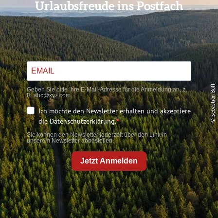
Urlaubsfreude ins Postfach
© Sebastian Buff
Geben Sie bitte Ihre E-Mail-Adresse für die Anmeldung an, z.
B. abc@xyz.com.
Ich möchte den Newsletter erhalten und akzeptiere
die Datenschutzerklärung.
Sie können den Newsletter jederzeit über den Link in
unserem Newsletter abbestellen.
Jetzt Anmelden