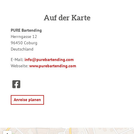
Auf der Karte
PURE Bartending
Herrngasse 12
96450 Coburg
Deutschland
E-Mail:
info@purebartending.com
Webseite:
www.purebartending.com
F
a
c
e
Anreise planen
b
o
o
k