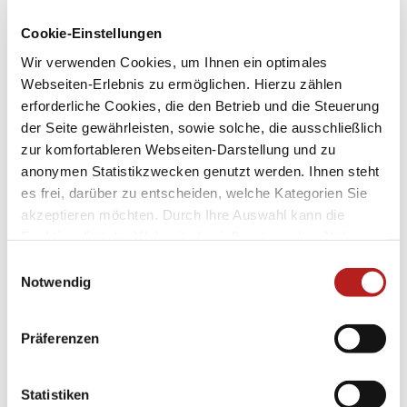
Cookie-Einstellungen
Öffnungszeiten
Wir verwenden Cookies, um Ihnen ein optimales
Webseiten-Erlebnis zu ermöglichen. Hierzu zählen
regionale Angebote
erforderliche Cookies, die den Betrieb und die Steuerung
der Seite gewährleisten, sowie solche, die ausschließlich
Barrierefrei
zur komfortableren Webseiten-Darstellung und zu
Klassifizierung
anonymen Statistikzwecken genutzt werden. Ihnen steht
es frei, darüber zu entscheiden, welche Kategorien Sie
Ausstattung
akzeptieren möchten. Durch Ihre Auswahl kann die
Funktionalität der Webseite beeinflusst werden. Nähere
Eignung
Informationen finden Sie in unseren
E
Datenschutzbestimmungen.
Notwendig
i
Zahlungsmöglichkeiten
n
w
Raucher
Präferenzen
i
l
Spezialitäten
l
Statistiken