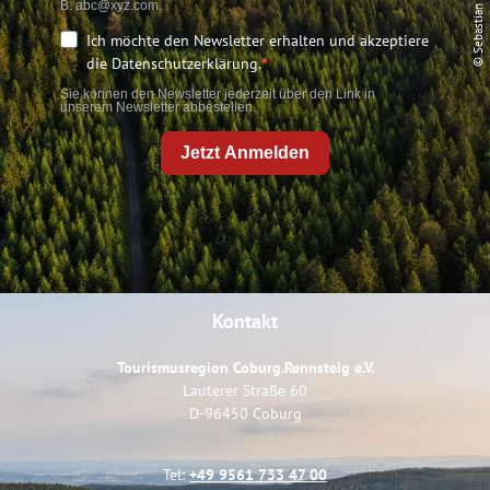
© Sebastian Buff
B. abc@xyz.com.
Ich möchte den Newsletter erhalten und akzeptiere
die Datenschutzerklärung.
Sie können den Newsletter jederzeit über den Link in
unserem Newsletter abbestellen.
Jetzt Anmelden
Kontakt
Tourismusregion Coburg.Rennsteig e.V.
Lauterer Straße 60
D-96450 Coburg
Tel:
+49 9561 733 47 00