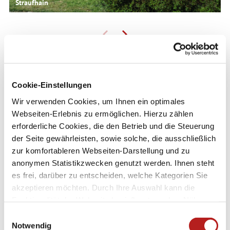
Straufhain
Reisetipps Hildburghausen
Cookie-Einstellungen
Wir verwenden Cookies, um Ihnen ein optimales
Webseiten-Erlebnis zu ermöglichen. Hierzu zählen
erforderliche Cookies, die den Betrieb und die Steuerung
der Seite gewährleisten, sowie solche, die ausschließlich
zur komfortableren Webseiten-Darstellung und zu
anonymen Statistikzwecken genutzt werden. Ihnen steht
es frei, darüber zu entscheiden, welche Kategorien Sie
akzeptieren möchten. Durch Ihre Auswahl kann die
Funktionalität der Webseite beeinflusst werden. Nähere
Informationen finden Sie in unseren
E
Tourist-Information Hildburghausen
Datenschutzbestimmungen.
Notwendig
i