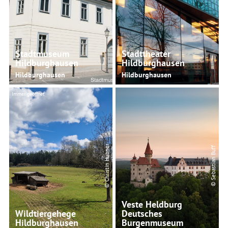
Stadtmuseum
Stadttheater
Hildburghausen
Hildburghausen
Hildburghausen
Hildburghausen
Immer geöffnet
© Christin Hübner
© Sebastian Buff
Veste Heldburg
Wildtiergehege
Deutsches
Hildburghausen
Burgenmuseum