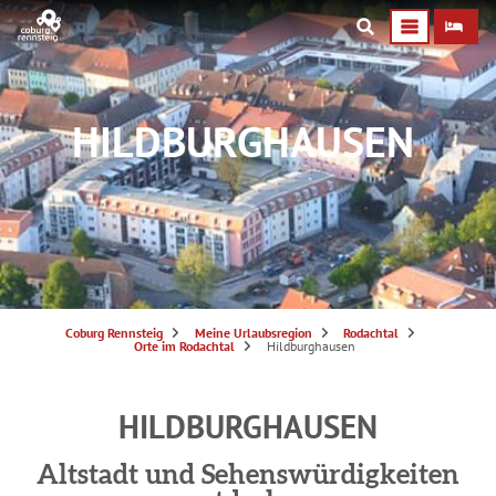
HILDBURGHAUSEN
S
Coburg Rennsteig
Meine Urlaubsregion
Rodachtal
i
Orte im Rodachtal
Hildburghausen
e
s
i
n
d
HILDBURGHAUSEN
h
i
e
r
Altstadt und Sehenswürdigkeiten
: