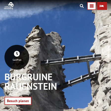
© Tourismusregion Coburg.Rennsteig e.V.
Geöffnet
BURGRUINE
RAUENSTEIN
Besuch planen