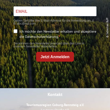
© Sebastian Buff
Geben Sie bitte Ihre E-Mail-Adresse für die Anmeldung an, z.
B. abc@xyz.com.
Ich möchte den Newsletter erhalten und akzeptiere
die Datenschutzerklärung.
Sie können den Newsletter jederzeit über den Link in
unserem Newsletter abbestellen.
Jetzt Anmelden
Kontakt
Tourismusregion Coburg.Rennsteig e.V.