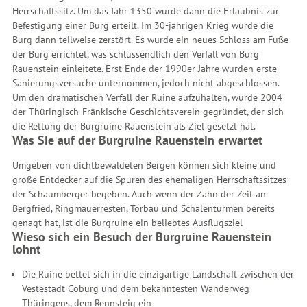
Herrschaftssitz. Um das Jahr 1350 wurde dann die Erlaubnis zur
Befestigung einer Burg erteilt. Im 30-jährigen Krieg wurde die
Burg dann teilweise zerstört. Es wurde ein neues Schloss am Fuße
der Burg errichtet, was schlussendlich den Verfall von Burg
Rauenstein einleitete. Erst Ende der 1990er Jahre wurden erste
Sanierungsversuche unternommen, jedoch nicht abgeschlossen.
Um den dramatischen Verfall der Ruine aufzuhalten, wurde 2004
der Thüringisch-Fränkische Geschichtsverein gegründet, der sich
die Rettung der Burgruine Rauenstein als Ziel gesetzt hat.
Was Sie auf der Burgruine Rauenstein erwartet
Umgeben von dichtbewaldeten Bergen können sich kleine und
große Entdecker auf die Spuren des ehemaligen Herrschaftssitzes
der Schaumberger begeben. Auch wenn der Zahn der Zeit an
Bergfried, Ringmauerresten, Torbau und Schalentürmen bereits
genagt hat, ist die Burgruine ein beliebtes Ausflugsziel
Wieso sich ein Besuch der Burgruine Rauenstein
lohnt
Die Ruine bettet sich in die einzigartige Landschaft zwischen der
Vestestadt Coburg und dem bekanntesten Wanderweg
Thüringens, dem Rennsteig ein