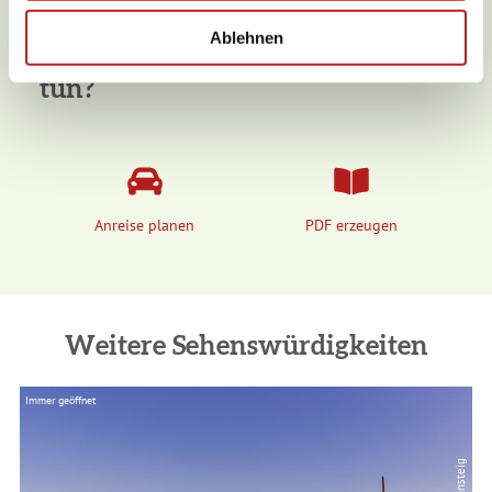
h
l
Ablehnen
Was möchten Sie als nächstes
tun?
Anreise planen
PDF erzeugen
Weitere Sehenswürdigkeiten
Immer geöffnet
Im