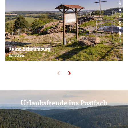
© Tourismusregion Coburg.Rennsteig
Ruine Schaumburg
Schalkau
Urlaubsfreude ins Postfach