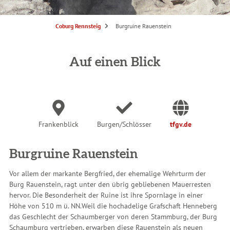
S
Coburg Rennsteig
Burgruine Rauenstein
i
e
s
i
n
Auf einen Blick
d
h
i
e
r
:
Frankenblick
Burgen/Schlösser
tfgv.de
Burgruine Rauenstein
Vor allem der markante Bergfried, der ehemalige Wehrturm der
Burg Rauenstein, ragt unter den übrig gebliebenen Mauerresten
hervor. Die Besonderheit der Ruine ist ihre Spornlage in einer
Höhe von 510 m ü. NN.
Weil die hochadelige Grafschaft Henneberg
das Geschlecht der Schaumberger von deren Stammburg, der Burg
Schaumburg vertrieben, erwarben diese Rauenstein als neuen