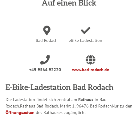
n
Auf einen Blick
d
h
i
e
r
:
Bad Rodach
eBike Ladestation
+49 9564 92220
www.bad-rodach.de
E-Bike-Ladestation Bad Rodach
Die Ladestation findet sich zentral am
Rathaus
in Bad
Rodach.
Rathaus Bad Rodach, Markt 1, 96476 Bad Rodach
Nur zu den
Öffnungszeiten
des Rathauses zugänglich!