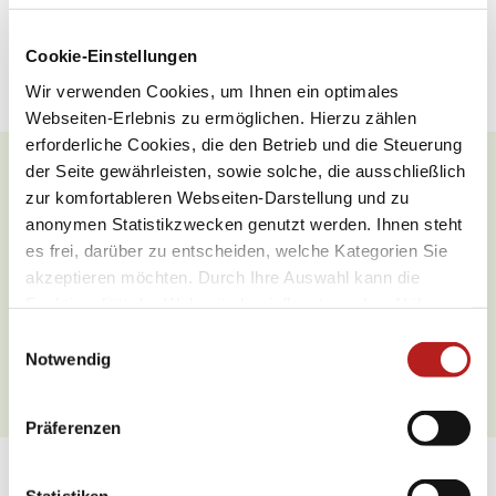
Öffnungszeiten
Ruhetage
Cookie-Einstellungen
Wir verwenden Cookies, um Ihnen ein optimales
Webseiten-Erlebnis zu ermöglichen. Hierzu zählen
erforderliche Cookies, die den Betrieb und die Steuerung
der Seite gewährleisten, sowie solche, die ausschließlich
zur komfortableren Webseiten-Darstellung und zu
Was möchten Sie als nächstes
anonymen Statistikzwecken genutzt werden. Ihnen steht
tun?
es frei, darüber zu entscheiden, welche Kategorien Sie
akzeptieren möchten. Durch Ihre Auswahl kann die
Funktionalität der Webseite beeinflusst werden. Nähere
Informationen finden Sie in unseren
E
Datenschutzbestimmungen.
Notwendig
i
Anreise planen
PDF erzeugen
n
w
Präferenzen
i
l
Weitere Sehenswürdigkeiten