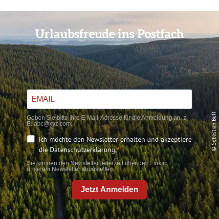
Urlaubsfreude ins Postfach
© Sebastian Buff
Geben Sie bitte Ihre E-Mail-Adresse für die Anmeldung an, z.
B. abc@xyz.com.
Ich möchte den Newsletter erhalten und akzeptiere
die Datenschutzerklärung.
Sie können den Newsletter jederzeit über den Link in
unserem Newsletter abbestellen.
Jetzt Anmelden