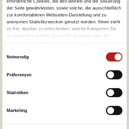
erforderliche Cookies, die den Betrieb und die Steuerung
der Seite gewährleisten, sowie solche, die ausschließlich
zur komfortableren Webseiten-Darstellung und zu
anonymen Statistikzwecken genutzt werden. Ihnen steht
es frei, darüber zu entscheiden, welche Kategorien Sie
akzeptieren möchten. Durch Ihre Auswahl kann die
Funktionalität der Webseite beeinflusst werden. Nähere
Informationen finden Sie in unseren
E
Datenschutzbestimmungen.
Notwendig
i
n
w
Wetter
Präferenzen
i
l
l
Statistiken
Aktuell vor Ort
i
g
Marketing
u
n
g