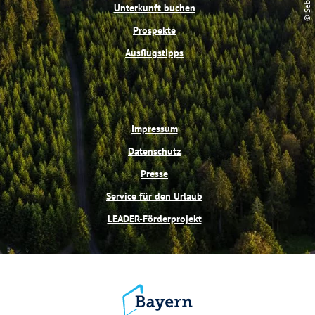
t
m
Unterkunft buchen
Prospekte
Ausflugstipps
Impressum
Datenschutz
Presse
Service für den Urlaub
LEADER-Förderprojekt