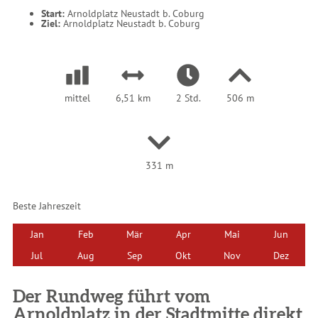
r
Start:
Arnoldplatz Neustadt b. Coburg
:
Ziel:
Arnoldplatz Neustadt b. Coburg
mittel
6,51 km
2 Std.
506 m
331 m
Beste Jahreszeit
Jan
Feb
Mär
Apr
Mai
Jun
Jul
Aug
Sep
Okt
Nov
Dez
Der Rundweg führt vom
Arnoldplatz in der Stadtmitte direkt