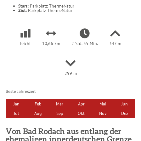
r
Start:
Parkplatz ThermeNatur
:
Ziel:
Parkplatz ThermeNatur
leicht
10,66 km
2 Std. 35 Min.
347 m
299 m
Beste Jahreszeit
Jan
Feb
Mär
Apr
Mai
Jun
Jul
Aug
Sep
Okt
Nov
Dez
Von Bad Rodach aus entlang der
ehemaligen innerdeutschen Grenze.