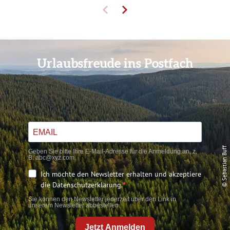
Urlaubsfreude ins Postfach
© Sebastian Buff
Geben Sie bitte Ihre E-Mail-Adresse für die Anmeldung an, z.
B. abc@xyz.com.
Ich möchte den Newsletter erhalten und akzeptiere
die Datenschutzerklärung.
Sie können den Newsletter jederzeit über den Link in
unserem Newsletter abbestellen.
Jetzt Anmelden