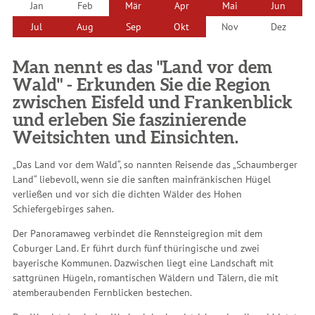
Jan
Feb
Mär
Apr
Mai
Jun
Jul
Aug
Sep
Okt
Nov
Dez
Man nennt es das "Land vor dem
Wald" - Erkunden Sie die Region
zwischen Eisfeld und Frankenblick
und erleben Sie faszinierende
Weitsichten und Einsichten.
„Das Land vor dem Wald“, so nannten Reisende das „Schaumberger
Land“ liebevoll, wenn sie die sanften mainfränkischen Hügel
verließen und vor sich die dichten Wälder des Hohen
Schiefergebirges sahen.
Der Panoramaweg verbindet die Rennsteigregion mit dem
Coburger Land. Er führt durch fünf thüringische und zwei
bayerische Kommunen. Dazwischen liegt eine Landschaft mit
sattgrünen Hügeln, romantischen Wäldern und Tälern, die mit
atemberaubenden Fernblicken bestechen.