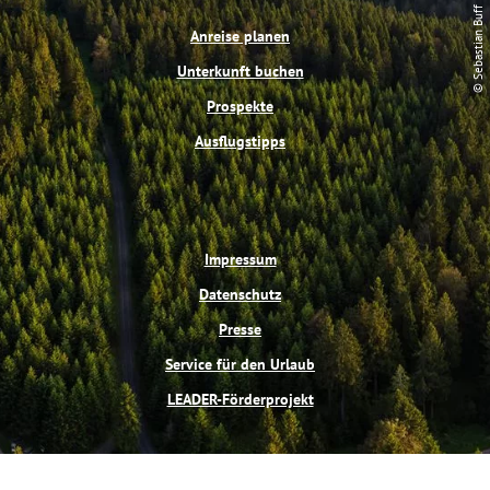
o
r
b
g
© Sebastian Buff
o
e
e
r
Anreise planen
k
s
a
t
m
Unterkunft buchen
Prospekte
Ausflugstipps
Impressum
Datenschutz
Presse
Service für den Urlaub
LEADER-Förderprojekt