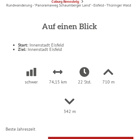
S
Coburg Rennsteig
i
Rundwanderung - "Panoramaweg Schaumberger Land" - Eisfeld - Thüringer Wald
e
s
i
n
d
Auf einen Blick
h
i
e
r
:
Start:
Innenstadt Eisfeld
Ziel:
Innenstadt Eisfeld
schwer
74,15 km
22 Std.
710 m
342 m
Beste Jahreszeit