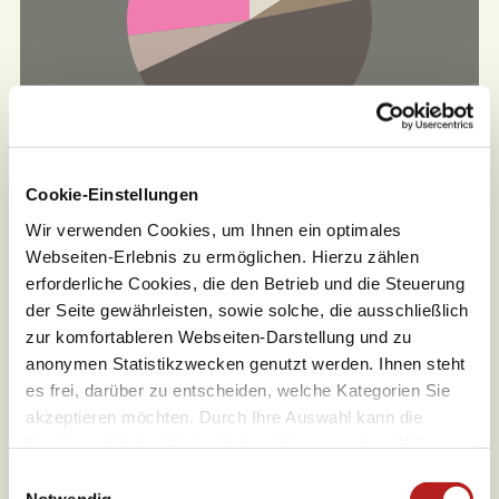
Asphalt (16%)
Cookie-Einstellungen
Straße (6%)
Wir verwenden Cookies, um Ihnen ein optimales
Wanderweg (46%)
Webseiten-Erlebnis zu ermöglichen. Hierzu zählen
Pfad (5%)
erforderliche Cookies, die den Betrieb und die Steuerung
Schotter (27%)
der Seite gewährleisten, sowie solche, die ausschließlich
zur komfortableren Webseiten-Darstellung und zu
anonymen Statistikzwecken genutzt werden. Ihnen steht
es frei, darüber zu entscheiden, welche Kategorien Sie
akzeptieren möchten. Durch Ihre Auswahl kann die
Funktionalität der Webseite beeinflusst werden. Nähere
Informationen finden Sie in unseren
E
Datenschutzbestimmungen.