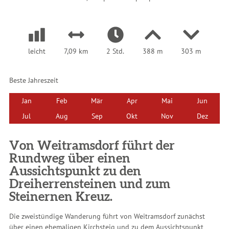
leicht
7,09 km
2 Std.
388 m
303 m
Beste Jahreszeit
Jan
Feb
Mär
Apr
Mai
Jun
Jul
Aug
Sep
Okt
Nov
Dez
Von Weitramsdorf führt der
Rundweg über einen
Aussichtspunkt zu den
Dreiherrensteinen und zum
Steinernen Kreuz.
Die zweistündige Wanderung führt von Weitramsdorf zunächst
über einen ehemaligen Kirchsteig und zu dem Aussichtspunkt