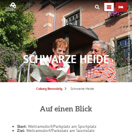
© Martina Rohner, Urlaubsregion Coburg.Rennsteig
SCHWARZE HEIDE
S
Coburg Rennsteig
Schwarze Heide
i
e
s
i
n
Auf einen Blick
d
h
i
e
r
Start:
Weitramsdorf/Parkplatz am Sportplatz
:
Ziel:
Weitramsdorf/Parkplatz am Sportplatz