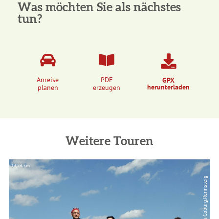
Was möchten Sie als nächstes
tun?
Anreise
PDF
GPX
herunterladen
planen
erzeugen
Weitere Touren
13,23 km
5,