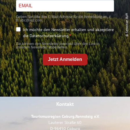
© Sebastian Buff
Geben Sie bitte Ihre E-Mail-Adresse für die Anmeldung an, z.
B. abc@xyz.com.
Ich möchte den Newsletter erhalten und akzeptiere
die Datenschutzerklärung.
Sie können den Newsletter jederzeit über den Link in
unserem Newsletter abbestellen.
Jetzt Anmelden
Kontakt
Tourismusregion Coburg.Rennsteig e.V.
Lauterer Straße 60
D-96450 Coburg