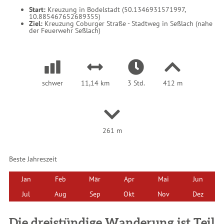
r
Start:
Kreuzung in Bodelstadt (50.1346931571997,
:
10.885467652689355)
Ziel:
Kreuzung Coburger Straße - Stadtweg in Seßlach (nahe
der Feuerwehr Seßlach)
schwer
11,14 km
3 Std.
412 m
261 m
Beste Jahreszeit
Jan
Feb
Mär
Apr
Mai
Jun
Jul
Aug
Sep
Okt
Nov
Dez
Die dreistündige Wanderung ist Teil