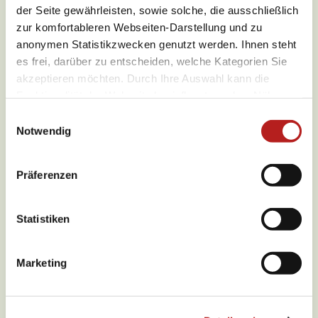
der Seite gewährleisten, sowie solche, die ausschließlich
zur komfortableren Webseiten-Darstellung und zu
anonymen Statistikzwecken genutzt werden. Ihnen steht
es frei, darüber zu entscheiden, welche Kategorien Sie
akzeptieren möchten. Durch Ihre Auswahl kann die
Funktionalität der Webseite beeinflusst werden. Nähere
Informationen finden Sie in unseren
E
Datenschutzbestimmungen.
Notwendig
i
n
w
Präferenzen
i
Wetter
l
l
Statistiken
i
g
Aktuell vor Ort
Marketing
u
n
g