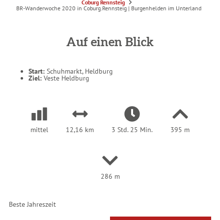
S
Coburg Rennsteig
i
BR-Wanderwoche 2020 in Coburg.Rennsteig | Burgenhelden im Unterland
e
s
i
n
d
Auf einen Blick
h
i
e
r
:
Start:
Schuhmarkt, Heldburg
Ziel:
Veste Heldburg
mittel
12,16 km
3 Std. 25 Min.
395 m
286 m
Beste Jahreszeit