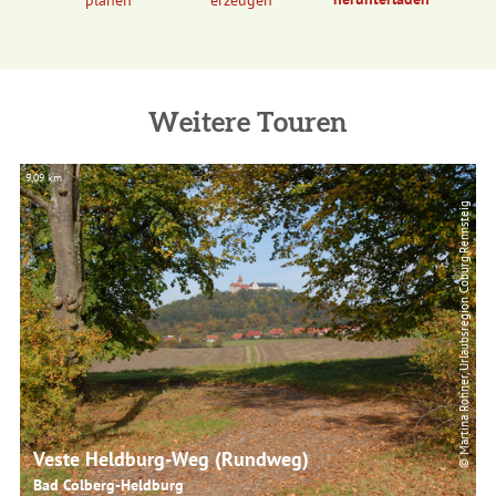
planen
erzeugen
Weitere Touren
9,09 km
13
© Martina Rohner, Urlaubsregion Coburg.Rennsteig
Veste Heldburg-Weg (Rundweg)
Bad Colberg-Heldburg