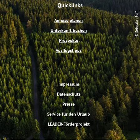
e
t
t
t
Quicklinks
b
e
u
a
o
r
b
g
© Sebastian Buff
o
e
e
r
Anreise planen
k
s
a
t
m
Unterkunft buchen
Prospekte
Ausflugstipps
Impressum
Datenschutz
Presse
Service für den Urlaub
LEADER-Förderprojekt