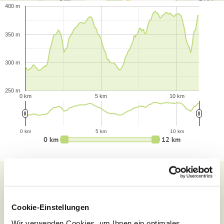
400 m
350 m
300 m
250 m
0 km
5 km
10 km
0 km
5 km
10 km
0 km
12 km
Wegbeläge
Cookie-Einstellungen
Wir verwenden Cookies, um Ihnen ein optimales