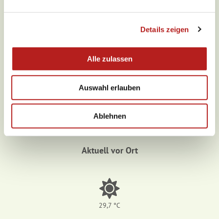
n
g
Details zeigen
s
a
u
Alle zulassen
s
w
Auswahl erlauben
a
h
Wetter
l
Ablehnen
Aktuell vor Ort
29,7 °C