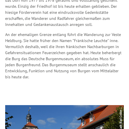
das Dorf von 1977 bis 1978 geräumt und vollständig geschleift
wurde. Einzig der Friedhof ist bis heute erhalten geblieben. Der
hiesige Förderverein hat eine eindrucksvolle Gedenkstätte
erschaffen, die Wanderer und Radfahrer gleichermaßen zum
Innehalten und Gedankenaustausch anregen soll.
An der ehemaligen Grenze entlang führt die Wanderung zur Veste
Heldburg. Sie hatte früher den Namen "Fränkische Leuchte" inne.
Vermutlich deshalb, weil die ihren fränkischen Nachbarburgen in
Gefahrensituationen Feuerzeichen gegeben hat. Heute beherbergt
die Burg das Deutsche Burgenmuseum, ein absolutes Muss für
jeden Burgenfreund. Das Burgenmuseum stellt anschaulich die
Entwicklung, Funktion und Nutzung von Burgen vom Mittelalter
bis heute dar.
©
g
g