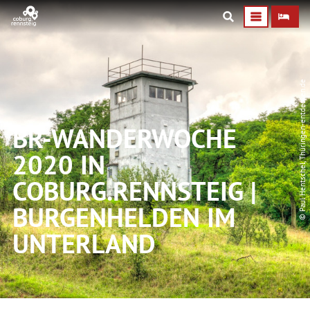
© Paul Hentschel, Thüringen-entdecken.de
BR-WANDERWOCHE
2020 IN
COBURG.RENNSTEIG |
BURGENHELDEN IM
UNTERLAND