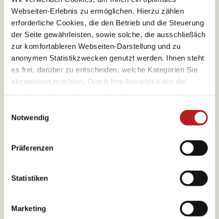
Webseiten-Erlebnis zu ermöglichen. Hierzu zählen
erforderliche Cookies, die den Betrieb und die Steuerung
der Seite gewährleisten, sowie solche, die ausschließlich
zur komfortableren Webseiten-Darstellung und zu
anonymen Statistikzwecken genutzt werden. Ihnen steht
es frei, darüber zu entscheiden, welche Kategorien Sie
akzeptieren möchten. Durch Ihre Auswahl kann die
Funktionalität der Webseite beeinflusst werden. Nähere
Asphalt (17%)
Informationen finden Sie in unseren
E
Schotter (38%)
Datenschutzbestimmungen.
Notwendig
i
Wanderweg (44%)
n
w
Präferenzen
i
l
l
Statistiken
i
g
Marketing
u