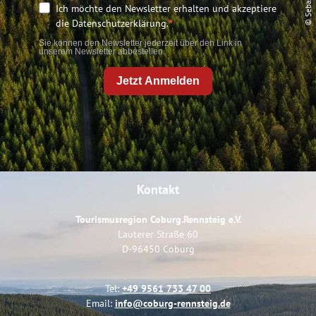
Ich möchte den Newsletter erhalten und akzeptiere
die Datenschutzerklärung.
Sie können den Newsletter jederzeit über den Link in
unserem Newsletter abbestellen.
Jetzt Anmelden
Kontakt
Tourismusregion Coburg.Rennsteig e.V.
Lauterer Straße 60
D-96450 Coburg
Tel:
+49 9561 733 47 00
Email:
info@coburg-rennsteig.de