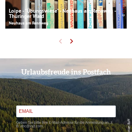
CC-BY-SA
Loipe - "Übungswiese" - Neuhaus am Rennweg -
Thüringer Wald
©
Neuhaus am Rennweg
Urlaubsfreude ins Postfach
© Sebastian Buff
Geben Sie bitte Ihre E-Mail-Adresse für die Anmeldung an, z.
B. abc@xyz.com.