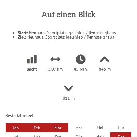
s
i
n
d
Auf einen Blick
h
i
e
r
:
Start:
Neuhaus, Sportplatz Igelshieb / Rennsteighaus
Ziel:
Neuhaus, Sportplatz Igelshieb / Rennsteighaus
leicht
3,07 km
45 Min.
845 m
811 m
Beste Jahreszeit
Jan
Feb
Mär
Apr
Mai
Jun
Jul
Aug
Sep
Okt
Nov
Dez