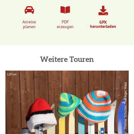
Anreise
PDF
GPX
herunterladen
planen
erzeugen
Weitere Touren
1,07 km
4,
| Thomas Schuster, Thüringer Wald