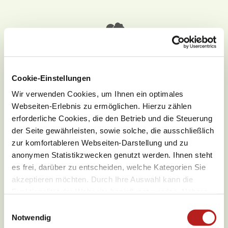
17,7 °C
Wochenübersicht
Cookie-Einstellungen
Wir verwenden Cookies, um Ihnen ein optimales
Webseiten-Erlebnis zu ermöglichen. Hierzu zählen
Donnerstag
17,7 °C bis 27,1 °C
erforderliche Cookies, die den Betrieb und die Steuerung
der Seite gewährleisten, sowie solche, die ausschließlich
Freitag
11,6 °C bis 26,5 °C
zur komfortableren Webseiten-Darstellung und zu
Samstag
9,2 °C bis 23,8 °C
anonymen Statistikzwecken genutzt werden. Ihnen steht
es frei, darüber zu entscheiden, welche Kategorien Sie
Sonntag
11,8 °C bis 27,5 °C
akzeptieren möchten. Durch Ihre Auswahl kann die
Funktionalität der Webseite beeinflusst werden. Nähere
Montag
15,9 °C bis 30,8 °C
Informationen finden Sie in unseren
E
Datenschutzbestimmungen.
Notwendig
i